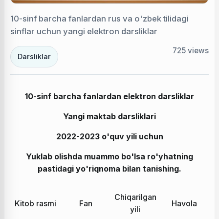
10-sinf barcha fanlardan rus va o'zbek tilidagi
sinflar uchun yangi elektron darsliklar
725
views
Darsliklar
10-sinf barcha fanlardan elektron darsliklar
Yangi maktab darsliklari
2022-2023 o'quv yili uchun
Yuklab olishda muammo bo'lsa ro'yhatning
pastidagi yo'riqnoma bilan tanishing.
Chiqarilgan
Kitob rasmi
Fan
Havola
yili