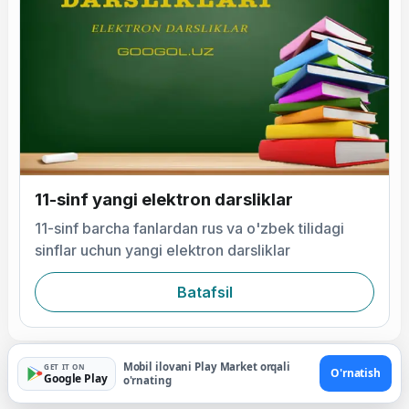
11-sinf yangi elektron darsliklar
11-sinf barcha fanlardan rus va o'zbek tilidagi
sinflar uchun yangi elektron darsliklar
Batafsil
Mobil ilovani Play Market orqali
GET IT ON
O'rnatish
Google Play
o'rnating