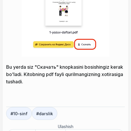
Bu yerda siz "Скачать" knopkasini bosishingiz kerak
bo'ladi. Kitobning pdf fayli qurilmangizning xotirasiga
tushadi.
#
10-sinf
#
darslik
Ulashish