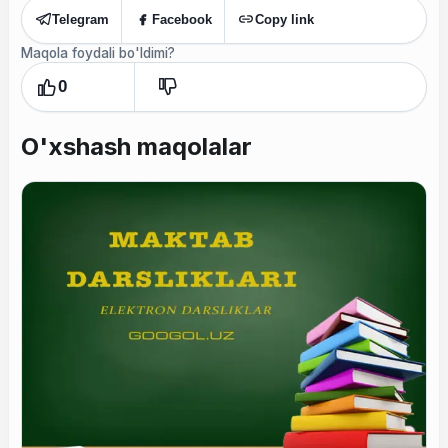
Telegram
Facebook
Copy link
Maqola foydali bo'ldimi?
0
O'xshash maqolalar