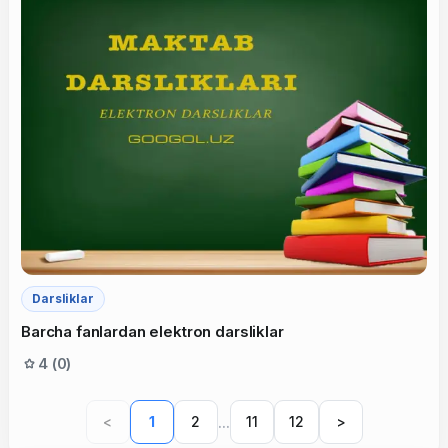
Darsliklar
Barcha fanlardan elektron darsliklar
4 (0)
...
<
1
2
11
12
>