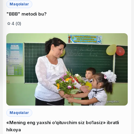
Maqolalar
"BBB" metodi bu?
4 (0)
Maqolalar
«Mening eng yaxshi o‘qituvchim siz bo‘lasiz» ibratli
hikoya