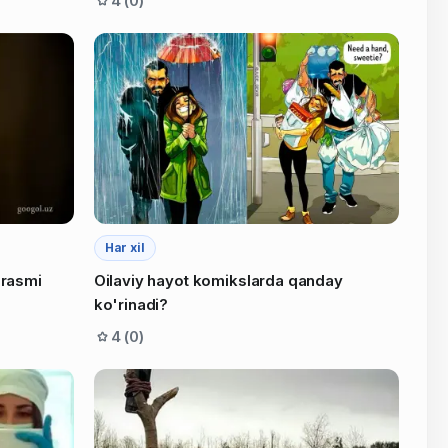
4 (0)
Har xil
 rasmi
Oilaviy hayot komikslarda qanday
ko'rinadi?
4 (0)