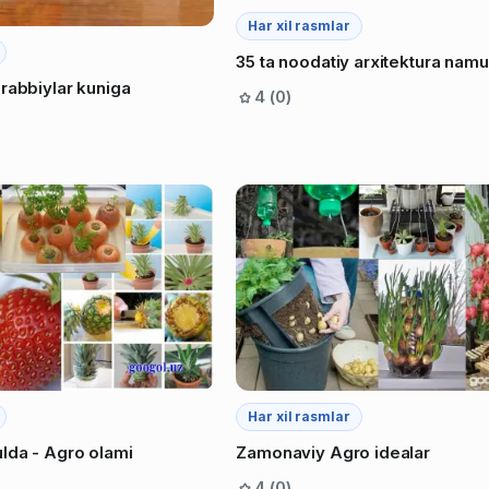
Har xil rasmlar
35 ta noodatiy arxitektura namu
rabbiylar kuniga
4 (0)
Har xil rasmlar
lda - Agro olami
Zamonaviy Agro idealar
4 (0)