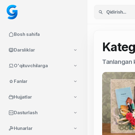
Bosh sahifa
Katego
Darsliklar
Tanlangan k
O'qituvchilarga
Fanlar
Hujjatlar
Dasturlash
Hunarlar