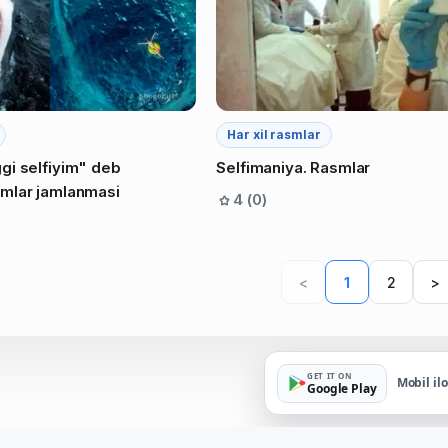
Har xil rasmlar
gi selfiyim" deb
Selfimaniya. Rasmlar
mlar jamlanmasi
4 (0)
<
1
2
>
GET IT ON
Mobil il
Google Play