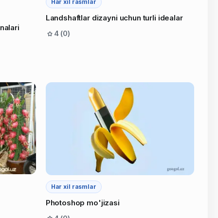
Har xil rasmlar
Landshaftlar dizayni uchun turli idealar
nalari
4 (0)
Har xil rasmlar
Photoshop mo'jizasi