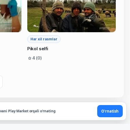
Har xil rasmlar
Pikol selfi
4 (0)
O'rnatish
ovani Play Market orqali o'rnating