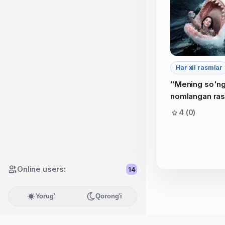
Har xil rasmlar
"Mening so'ng
nomlangan ras
4 (0)
Online users:
14
Yorug'
Qorong'i