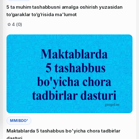
5 ta muhim tashabbusni amalga oshirish yuzasidan
to‘garaklar to‘g‘risida ma'lumot
4 (0)
MMIBDO'
Maktablarda 5 tashabbus bo'yicha chora tadbirlar
dasturi