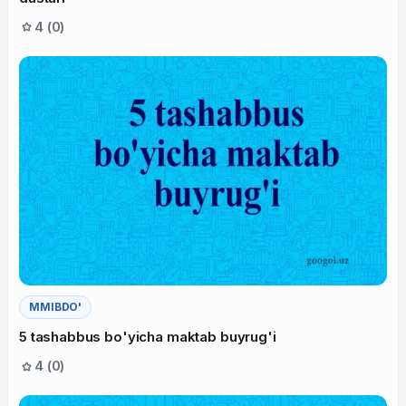
4 (0)
MMIBDO'
5 tashabbus bo'yicha maktab buyrug'i
4 (0)