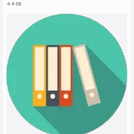
to‘g‘risida ma'lumot.
4 (0)