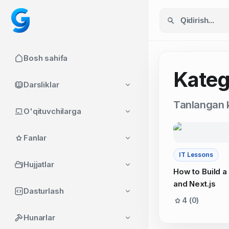
Bosh sahifa
Kateg
Darsliklar
Tanlangan k
O'qituvchilarga
Fanlar
IT Lessons
Hujjatlar
How to Build a
and Next.js
Dasturlash
4 (0)
Hunarlar