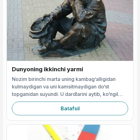
Dunyoning ikkinchi yarmi
Nozim birinchi marta uning kambag‘alligidan
kulmaydigan va uni kamsitmaydigan do‘st
topganidan suyundi. U dardlarini aytib, ko‘ngil
chigilini yozdi.
Batafsil