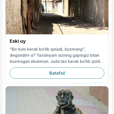
Eski uy
“Bir kuni kerak bo‘lib qoladi, buzmang”,
degandim-a? Yaxshiyam sizning gapingiz bilan
buzmagan ekanman. Juda tez kerak bo‘lib qoldi,
usta Marsel
Batafsil