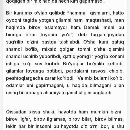
qoqilgan bir mix haqida hech kim gapirmasdi.
Bir kuni mix o‘ylab qolibdi: “hamma qismlarni, hatto
oyoqni tagida yotgan gilamni ham maqtashadi, men
haqimda birov eslamaydi ham. Demak meni bu
binoga biror foydam yo‘q”, deb turgan joyidan
sug‘rilib o‘zini pastga tashlabdi. O‘sha kuni qattiq
shamol bo‘lib, mixsiz qolgan tomni o‘sha qismini
shamol uchirib yuboribdi, qattiq yomg‘ir yog‘ib xonani
ichiga ko‘p suv kiribdi. Bo‘yoqlar bo‘yalib ketibdi,
gilamlar loyqaga botibdi, pardalarni rasvosi chiqib,
peshtoqlargacha zarar ko‘ribdi. Va mix bularni ko‘rib,
odamlar uni gapirmagani, u haqida bilmagani bilan
uning bu xonaga ahamiyati qanchaligini anglabdi.
Qissadan xissa shuki, hayotda ham mumkin bizni
birov ilg‘ar, birov ilg‘amas, birov bilar, birov bilmas,
lekin har bir insonni bu hayotda o‘z o‘rni bor, u shu