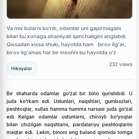
Va mix bularni ko‘rib, odamlar uni gapirmagani
bilan bu xonaga ahamiyati qanchaligini anglabdi.
Qissadan xissa shuki, hayotda ham birov ilg‘ar,
birov ilg‘amas har bir insonni bu hayotda o‘z
232
views
Hikoyalar
Bir shaharda odamlar go‘zal bir bino qurishibdi. U
juda ko‘rkam edi. Ustunlari, naqshlari, gumbazlari,
peshtoqlar, xullas hamma hamma narsasi juda go‘zal
edi. Kelgan odamlar ustunlarni, chiroyli bo‘yoqlar
bilan chizilgan naqshlarni, pardalariyu peshtoqlarini
maqtar edi. Lekin, binoni eng baland qismida tomga