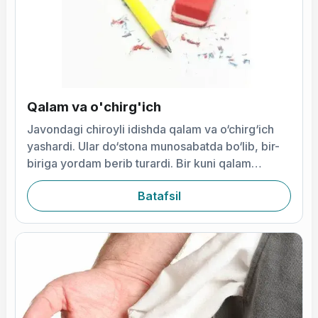
Qalam va o'chirg'ich
Javondagi chiroyli idishda qalam va o‘chirg‘ich
yashardi. Ular do‘stona munosabatda bo‘lib, bir-
biriga yordam berib turardi. Bir kuni qalam
suhbatini uzr so‘rashdan boshladi
Batafsil