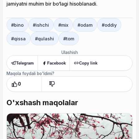
jamiyatni muhim bir bo‘lagi hisoblanadi.
#
bino
#
ishchi
#
mix
#
odam
#
oddiy
#
qissa
#
qulashi
#
tom
Ulashish
Telegram
Facebook
Copy link
Maqola foydali bo'ldimi?
0
O'xshash maqolalar