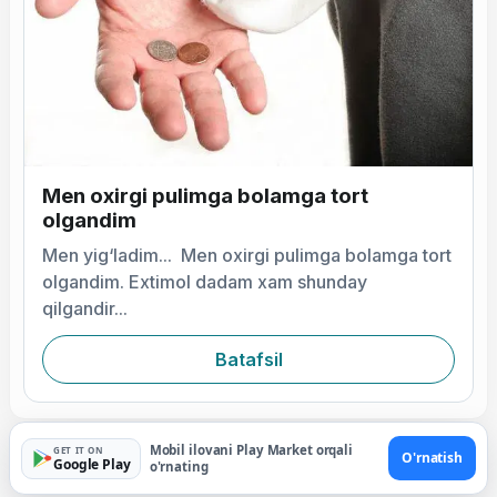
Men oxirgi pulimga bolamga tort
olgandim
Men yig‘ladim... Men oxirgi pulimga bolamga tort
olgandim. Extimol dadam xam shunday
qilgandir...
Batafsil
Mobil ilovani Play Market orqali
GET IT ON
O'rnatish
Google Play
o'rnating