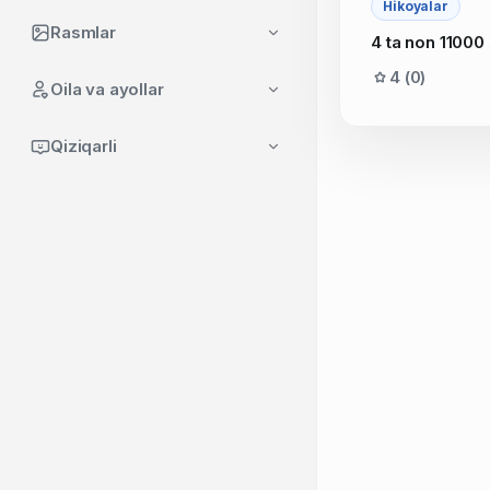
Hikoyalar
Rasmlar
4 ta non 11000
4 (0)
Oila va ayollar
Qiziqarli