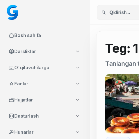
Bosh sahifa
Teg: 
Darsliklar
Tanlangan t
O'qituvchilarga
Fanlar
Hujjatlar
Dasturlash
Hunarlar