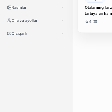
Rasmlar
Otalarning fa
tarbiyalari ham 
Oila va ayollar
4 (0)
Qiziqarli