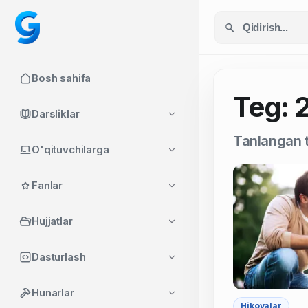
Bosh sahifa
Teg: 2
Darsliklar
Tanlangan t
O'qituvchilarga
Fanlar
Hujjatlar
Dasturlash
Hunarlar
Hikoyalar