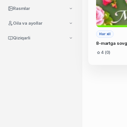
Rasmlar
Oila va ayollar
Har xil
Qiziqarli
8-martga sovg'
4 (0)