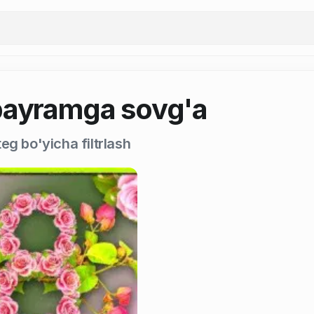
bayramga sovg'a
eg bo'yicha filtrlash