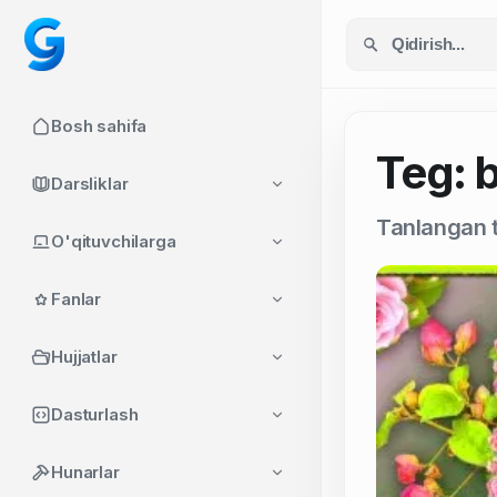
Bosh sahifa
Teg: 
Darsliklar
Tanlangan t
O'qituvchilarga
Fanlar
Hujjatlar
Dasturlash
Hunarlar