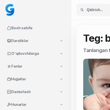
Bosh sahifa
Teg: 
Darsliklar
Tanlangan t
O'qituvchilarga
Fanlar
Hujjatlar
Dasturlash
Hunarlar