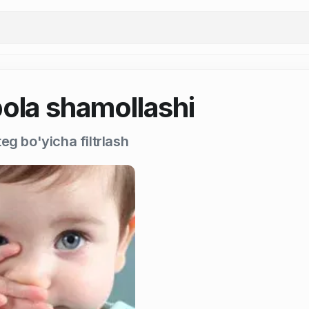
bola shamollashi
eg bo'yicha filtrlash