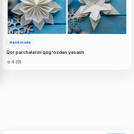
Hand made
Qor parchalarini qog'ozdan yasash
4 (0)