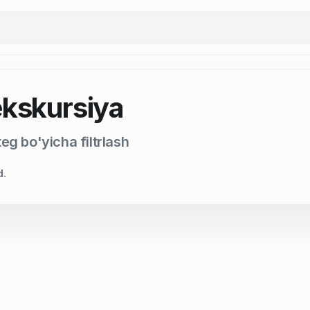
ekskursiya
eg bo'yicha filtrlash
d.