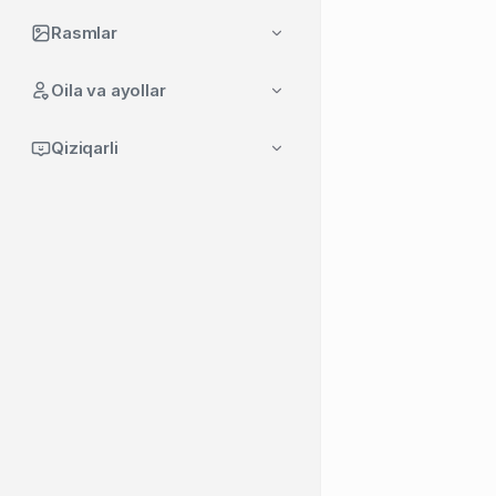
Rasmlar
Oila va ayollar
Qiziqarli