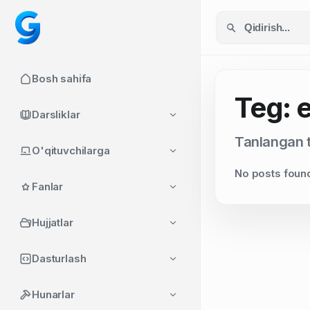
Bosh sahifa
Teg: 
Darsliklar
Tanlangan t
O'qituvchilarga
No posts foun
Fanlar
Hujjatlar
Dasturlash
Hunarlar