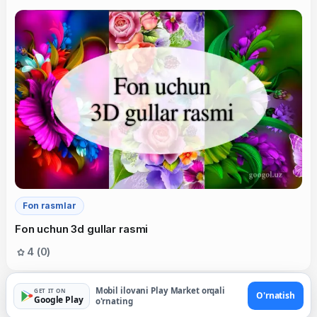
Fon rasmlar
Fon uchun 3d gullar rasmi
4 (0)
Mobil ilovani Play Market orqali
GET IT ON
O'rnatish
Google Play
o'rnating