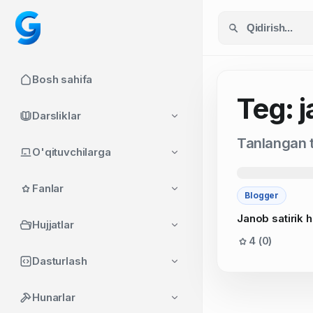
Bosh sahifa
Teg: j
Darsliklar
Tanlangan t
O'qituvchilarga
Fanlar
Blogger
Janob satirik 
Hujjatlar
4 (0)
Dasturlash
Hunarlar