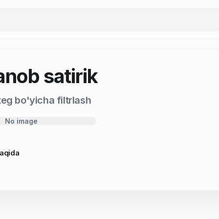
anob satirik
eg bo'yicha filtrlash
No image
haqida