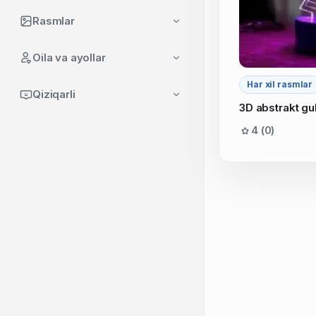
Rasmlar
Oila va ayollar
Har xil rasmlar
Qiziqarli
3D abstrakt gul
4 (0)