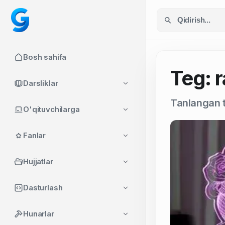
Bosh sahifa
Teg: 
Darsliklar
Tanlangan t
O'qituvchilarga
Fanlar
Hujjatlar
Dasturlash
Hunarlar