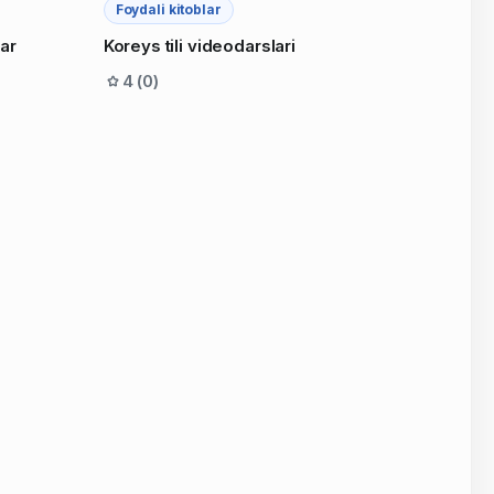
Foydali kitoblar
lar
Koreys tili videodarslari
4 (0)