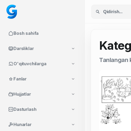
Bosh sahifa
Katego
Darsliklar
Tanlangan k
O'qituvchilarga
Fanlar
Hujjatlar
Dasturlash
Hunarlar