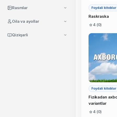
Rasmlar
Foydali kitoblar
Raskraska
Oila va ayollar
4 (0)
Qiziqarli
Foydali kitoblar
Fizikadan axb
variantlar
4 (0)