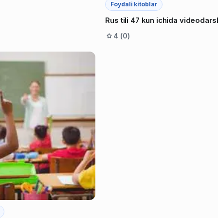
Foydali kitoblar
Rus tili 47 kun ichida videodars
4 (0)