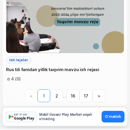
Ish rejalar
Rus tili fanidan yillik taqvim mavzu ish rejasi
4 (0)
...
<
1
2
16
17
>
Mobil ilovani Play Market orqali
GET IT ON
O'rnatish
Google Play
o'rnating