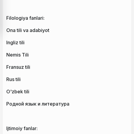
Filologiya fanlari:
Ona tili va adabiyot
Ingliz tili
Nemis Tili
Fransuz tili
Rus tili
O'zbek tili
Родной язык и литература
Ijtimoiy fanlar: