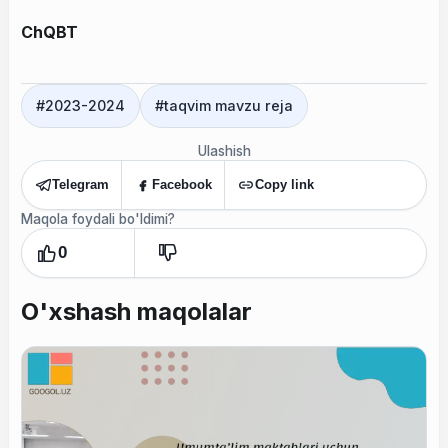
ChQBT
#
2023-2024
#
taqvim mavzu reja
Ulashish
Telegram
Facebook
Copy link
Maqola foydali bo'ldimi?
0
O'xshash maqolalar