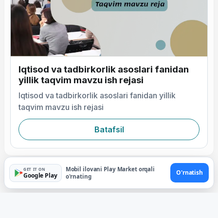
Iqtisod va tadbirkorlik asoslari fanidan
yillik taqvim mavzu ish rejasi
Iqtisod va tadbirkorlik asoslari fanidan yillik
taqvim mavzu ish rejasi
Batafsil
Mobil ilovani Play Market orqali
GET IT ON
O'rnatish
Google Play
o'rnating