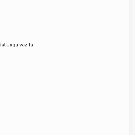
dat
Uyga vazifa