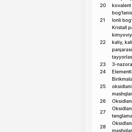
20
kovalent
bog‘lani
21
Ionli bog
Kristall 
kimyoviy
22
kaliy, kal
panjarasi
tayyorla
23
3-nazorat
24
Elementla
Birikmala
25
oksidlani
mashqlar
26
Oksidlani
Oksidlani
27
tenglamal
Oksidlani
28
mashqlar