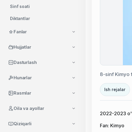
Sinf soati
Diktantlar
Ko'rgazmalar
Fanlar
Tadbirlar
Hujjatlar
Ish rejalari
Dasturlash
Boshqa hujjatlar
8-sinf Kimyo f
Hunarlar
O'qituvchilar uchun foydali
dasturlar
Ish rejalar
Rasmlar
O'qituvchilar uchun foydali
saytlar
Oila va ayollar
2022-2023 o'qu
Qiziqarli
Fan: Kimyo