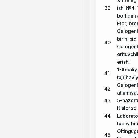
Xlorning 
39
ishi №4. 
borligini
Ftor, br
Galogenla
birini si
40
Galogenl
erituvchi
erishi
1-Amaliy
41
tajribavi
Galogenl
42
ahamiyati
43
5-nazorat
Kislorod 
44
Laborator
tabiiy bi
Oltingug
45