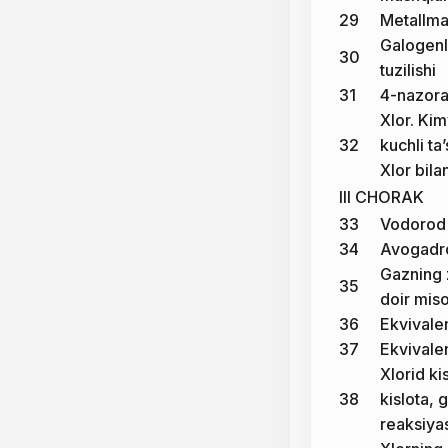
29
Metallma
Galogenla
30
tuzilishi
31
4-nazorat
Xlor. Kim
32
kuchli ta
Xlor bil
III CHORAK
33
Vodorod 
34
Avogadro
Gazning z
35
doir mis
36
Ekvivale
37
Ekvivale
Xlorid ki
38
kislota, 
reaksiya