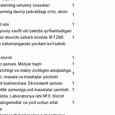
slarning umumiy xossalari
1
rning davriy jadvaldagi o‘rni, atom
1
 ishi
1
yoviy xavfli ob'yektda qo‘llaniladigan
’sir etuvchi zaharli modda (KTZM).
1
an zaharlanganda yordam ko‘rsatish
xlorid
1
 qonuni. Molyar hajm
1
ichligi va nisbiy zichligini aniqlashga
1
ol, masala va mashqlar yechish
nt tushunchasi. Ekvivalent qonuni
1
ntlik qonuniga oid masalalar yechish
1
slota. Laboratoriya ishi №3. Xlorid
galogenidlar va yod uchun sifat
1
si