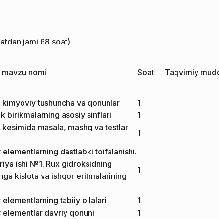
oatdan jami 68 soat)
a mavzu nomi
Soat
Taqvimiy mud
i kimyoviy tushuncha va qonunlar
1
 birikmalarning asosiy sinflari
1
 kesimida masala, mashq va testlar
1
elementlarning dastlabki toifalanishi.
riya ishi №1. Rux gidroksidning
1
unga kislota va ishqor eritmalarining
elementlarning tabiiy oilalari
1
 elementlar davriy qonuni
1