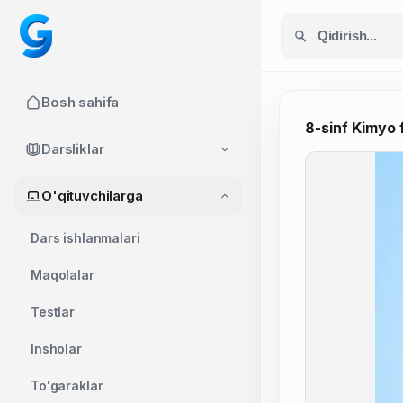
Bosh sahifa
8-sinf Kimyo f
Darsliklar
O'qituvchilarga
Dars ishlanmalari
Maqolalar
Testlar
Insholar
To'garaklar