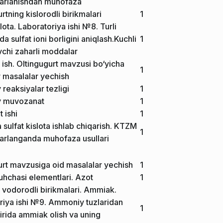
harlanishdan muhofaza
rtning kislorodli birikmalari
1
slota. Laboratoriya ishi №8. Turli
da sulfat ioni borligini aniqlash.Kuchli
1
uvchi zaharli moddalar
 ish. Oltingugurt mavzusi bo‘yicha
1
y masalalar yechish
reaksiyalar tezligi
1
y muvozanat
1
 ishi
1
sulfat kislota ishlab chiqarish. KTZM
1
harlanganda muhofaza usullari
urt mavzusiga oid masalalar yechish
1
uhchasi elementlari. Azot
1
 vodorodli birikmalari. Ammiak.
riya ishi №9. Ammoniy tuzlaridan
1
irida ammiak olish va uning