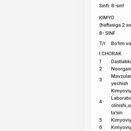
Sinfi: 8-sinf
KIMYO
(haftasiga 2 s
8- SINF
T/r
Bo‘lim v
I CHORAK
1
Dastlabk
2
Noorganik
Mavzular
3
yechish
Kimyoviy 
Laborato
4
olinishi,
ta’siri
5
Kimyoviy 
6
Kimyoviy