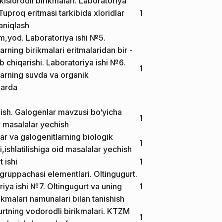
kislorodli birikmalari. Laboratoriya
Tuproq eritmasi tarkibida xloridlar
1
 aniqlash
om,yod. Laboratoriya ishi №5.
rning birikmalari eritmalaridan bir -
qib chiqarishi. Laboratoriya ishi №6.
1
arning suvda va organik
larda
 ish. Galogenlar mavzusi bo‘yicha
1
y masalalar yechish
ar va galogenitlarning biologik
1
,ishlatilishiga oid masalalar yechish
 ishi
1
gruppachasi elementlari. Oltingugurt.
iya ishi №7. Oltingugurt va uning
1
rikmalari namunalari bilan tanishish
urtning vodorodli birikmalari. KTZM
1