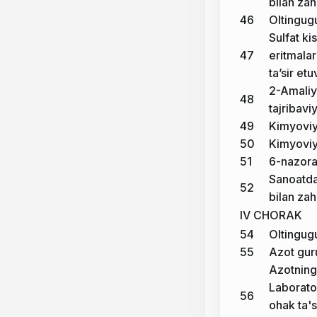
bilan za
46
Oltingugu
Sulfat ki
47
eritmalar
ta’sir et
2-Amaliy
48
tajribavi
49
Kimyoviy 
50
Kimyovi
51
6-nazorat
Sanoatda 
52
bilan za
IV CHORAK
54
Oltingug
55
Azot gur
Azotning
Laborato
56
ohak ta's