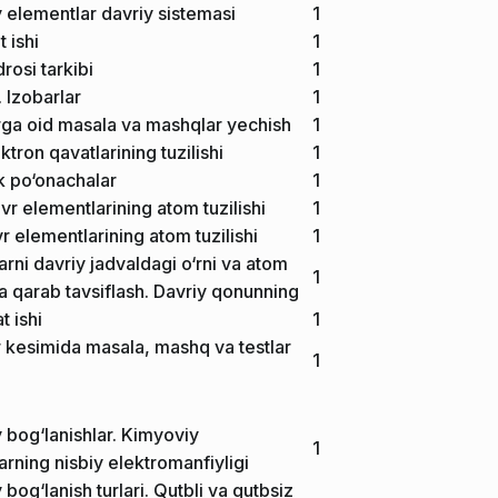
 elementlar davriy sistemasi
1
 ishi
1
rosi tarkibi
1
. Izobarlar
1
ga oid masala va mashqlar yechish
1
tron qavatlarining tuzilishi
1
k po‘onachalar
1
vr elementlarining atom tuzilishi
1
r elementlarining atom tuzilishi
1
rni davriy jadvaldagi o‘rni va atom
1
ga qarab tavsiflash. Davriy qonunning
t ishi
1
 kesimida masala, mashq va testlar
1
 bog‘lanishlar. Kimyoviy
1
rning nisbiy elektromanfiyligi
bog‘lanish turlari. Qutbli va qutbsiz