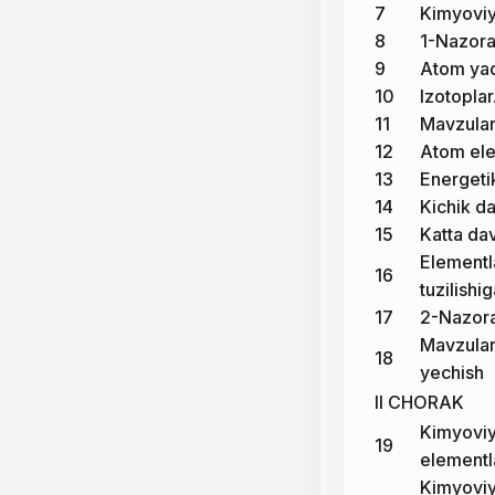
7
Kimyoviy
8
1-Nazorat
9
Atom yad
10
Izotoplar
11
Mavzular
12
Atom elek
13
Energeti
14
Kichik da
15
Katta dav
Elementla
16
tuzilishi
17
2-Nazora
Mavzular
18
yechish
II CHORAK
Kimyoviy
19
elementla
Kimyoviy 