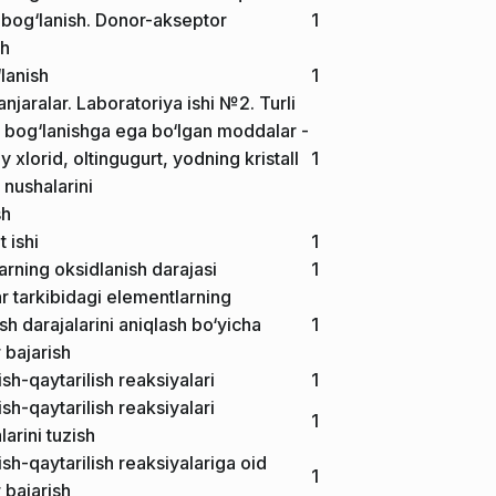
 bog‘lanish. Donor-akseptor
1
sh
‘lanish
1
panjaralar. Laboratoriya ishi №2. Turli
 bog‘lanishga ega bo‘lgan moddalar -
iy xlorid, oltingugurt, yodning kristall
1
 nushalarini
sh
 ishi
1
rning oksidlanish darajasi
1
r tarkibidagi elementlarning
sh darajalarini aniqlash bo‘yicha
1
 bajarish
sh-qaytarilish reaksiyalari
1
sh-qaytarilish reaksiyalari
1
arini tuzish
sh-qaytarilish reaksiyalariga oid
1
 bajarish