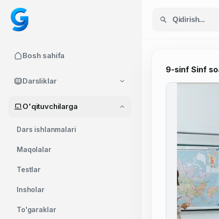
Bosh sahifa
9-sinf Sinf so
Darsliklar
O'qituvchilarga
Dars ishlanmalari
Maqolalar
Testlar
Insholar
To'garaklar