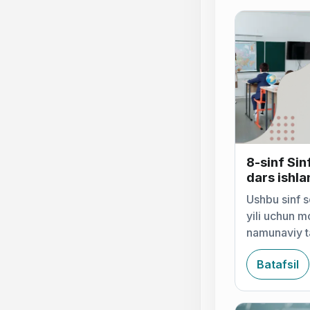
8-sinf Sinf
dars ishl
Ushbu sinf 
yili uchun mo
namunaviy t
ishlab chiqi
Batafsil
mavzu rejas
dars ishlan