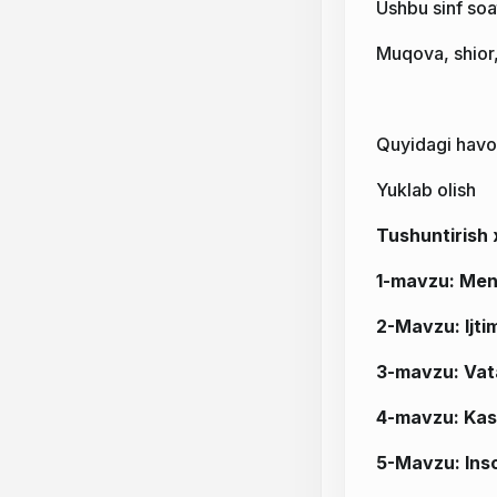
Ushbu sinf soa
Muqova, shior,
Quyidagi havol
Yuklab olish
Tushuntirish 
1-mavzu:
Men
2-Mavzu:
Ijt
3-mavzu: Vat
4-mavzu: Kasb
5-Mavzu: Inso