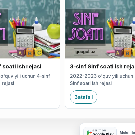
 soati ish rejasi
3-sinf Sinf soati ish reja
'quv yili uchun 4-sinf
2022-2023 o'quv yili uchun 
h rejasi
Sinf soati ish rejasi
Batafsil
GET IT ON
Mobil il
Google Play