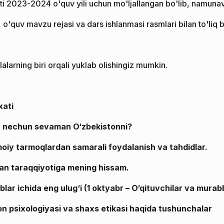
ti 2023-2024 o'quv yili uchun mo'ljallangan bo'lib, namunav
 o'quv mavzu rejasi va dars ishlanmasi rasmlari bilan to'liq b
alarning biri orqali yuklab olishingiz mumkin.
xati
 nechun sevaman O‘zbekistonni?
imoiy tarmoqlardan samarali foydalanish va tahdidlar.
an taraqqiyotiga mening hissam.
lar ichida eng ulug‘i (1 oktyabr – O‘qituvchilar va murab
n psixologiyasi va shaxs etikasi haqida tushunchalar