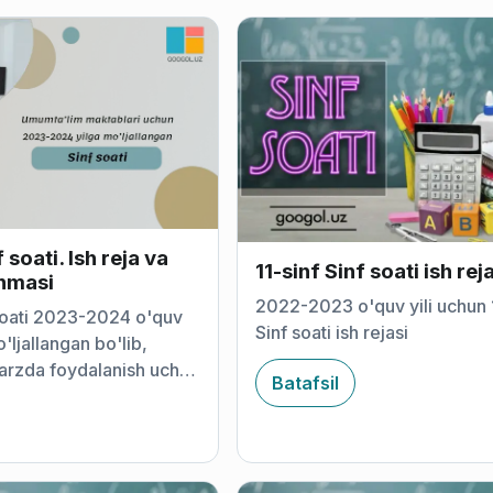
 soati. Ish reja va
11-sinf Sinf soati ish rej
anmasi
2022-2023 o'quv yili uchun 1
soati 2023-2024 o'quv
Sinf soati ish rejasi
'ljallangan bo'lib,
arzda foydalanish uchun
Batafsil
lgan. Muqova, o'quv
i va 2 ta mavzu bo'yicha
masi rasmla