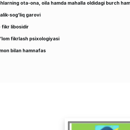
hlarning ota-ona, oila hamda mahalla oldidagi burch ham
lik-sog’liq garovi
 fikr libosidir
’lom fikrlash psixologiyasi
mon bilan hamnafas