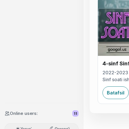
4-sinf Sinf
2022-2023 o
Sinf soati is
Batafsil
Online users:
11
Yorug'
Qorong'i