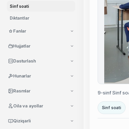
Sinf soati
Diktantlar
Ko'rgazmalar
Fanlar
Tadbirlar
Hujjatlar
Ish rejalari
Dasturlash
Boshqa hujjatlar
Hunarlar
O'qituvchilar uchun foydali
dasturlar
Rasmlar
9-sinf Sinf so
O'qituvchilar uchun foydali
saytlar
Oila va ayollar
Sinf soati
Qiziqarli