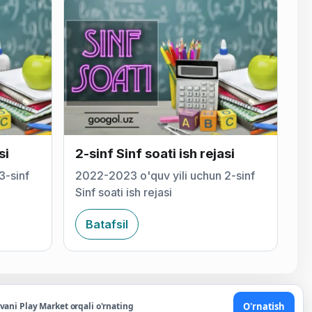
si
2-sinf Sinf soati ish rejasi
3-sinf
2022-2023 o'quv yili uchun 2-sinf
Sinf soati ish rejasi
Batafsil
O'rnatish
ovani Play Market orqali o'rnating