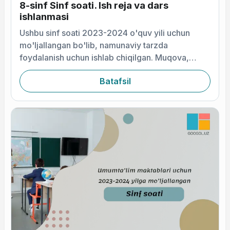
8-sinf Sinf soati. Ish reja va dars
ishlanmasi
Ushbu sinf soati 2023-2024 o'quv yili uchun
mo'ljallangan bo'lib, namunaviy tarzda
foydalanish uchun ishlab chiqilgan. Muqova,
o'quv mavzu rejasi va 2 ta mavzu bo'yicha dars
Batafsil
ishlanmasi rasmla