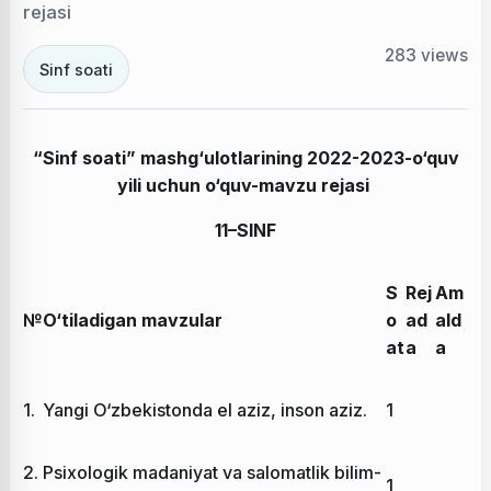
rejasi
283
views
Sinf soati
“Sinf soati” mashg‘ulotlarining 2022-2023-o‘quv
yili uchun o‘quv-mavzu rejasi
11–
SINF
S
Rej
Am
№
O‘tiladigan mavzular
o
ad
ald
at
a
a
1.
Yangi O‘zbekistonda el aziz, inson aziz.
1
2.
Psixologik madaniyat va salomatlik bilim-
1