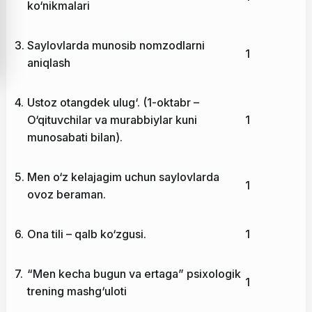
ko‘nikmalari
3.
Saylovlarda munosib nomzodlarni
1
aniqlash
4.
Ustoz otangdek ulug‘. (1-oktabr –
O‘qituvchilar va murabbiylar kuni
1
munosabati bilan).
5.
Men o‘z kelajagim uchun saylovlarda
1
ovoz beraman.
6.
Ona tili – qalb ko‘zgusi.
1
7.
“Men kecha bugun va ertaga” psixologik
1
trening mashg‘uloti