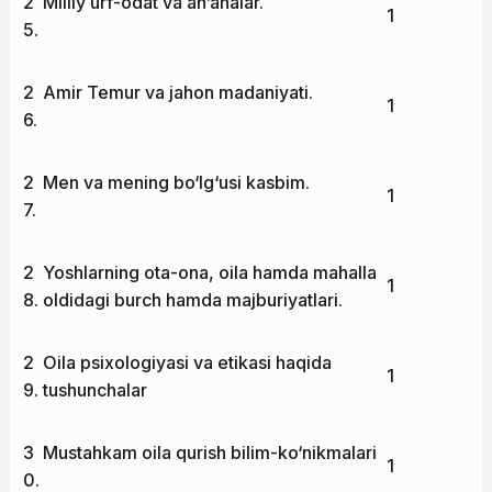
2
Milliy urf-odat va an’analar.
1
5.
2
Amir Temur va jahon madaniyati.
1
6.
2
Men va mening bo‘lg‘usi kasbim.
1
7.
2
Yoshlarning ota-ona, oila hamda mahalla
1
8.
oldidagi burch hamda majburiyatlari.
2
Oila psixologiyasi va etikasi haqida
1
9.
tushunchalar
3
Mustahkam oila qurish bilim-ko‘nikmalari
1
0.