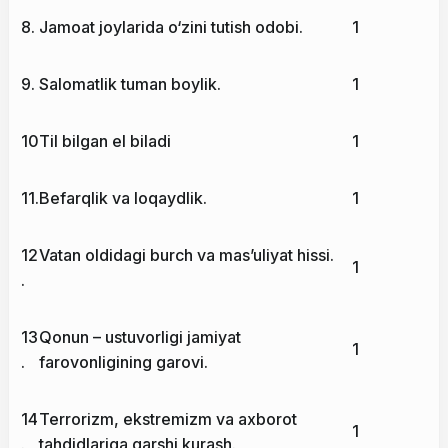
8.
Jamoat joylarida o‘zini tutish odobi.
1
9.
Salomatlik tuman boylik.
1
10
Til bilgan el biladi
1
11.
Befarqlik va loqaydlik.
1
12
Vatan oldidagi burch va mas’uliyat hissi.
1
.
13
Qonun – ustuvorligi jamiyat
1
.
farovonligining garovi.
14
Terrorizm, ekstremizm va axborot
1
.
tahdidlariga qarshi kurash.