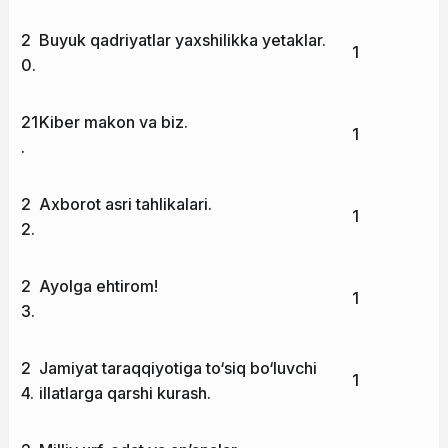
2
Buyuk qadriyatlar yaxshilikka yetaklar.
1
0.
21
Kiber makon va biz.
1
.
2
Axborot asri tahlikalari.
1
2.
2
Ayolga ehtirom!
1
3.
2
Jamiyat taraqqiyotiga to‘siq bo‘luvchi
1
4.
illatlarga qarshi kurash.