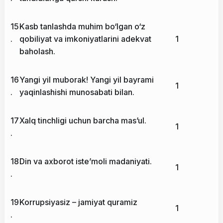
15
Kasb tanlashda muhim bo‘lgan o‘z
.
qobiliyat va imkoniyatlarini adekvat
1
baholash.
16
Yangi yil muborak! Yangi yil bayrami
1
.
yaqinlashishi munosabati bilan.
17
Xalq tinchligi uchun barcha mas’ul.
1
.
18
Din va axborot iste’moli madaniyati.
1
.
19
Korrupsiyasiz – jamiyat quramiz
1
.