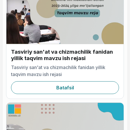
Tasviriy san'at va chizmachilik fanidan
yillik taqvim mavzu ish rejasi
Tasviriy san'at va chizmachilik fanidan yillik
taqvim mavzu ish rejasi
Batafsil