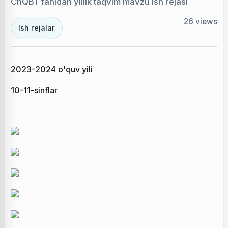
ChQBT fanidan yillik taqvim mavzu ish rejasi
26
views
Ish rejalar
2023-2024 o'quv yili
10-11-sinflar