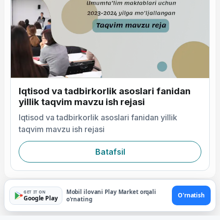
Iqtisod va tadbirkorlik asoslari fanidan
yillik taqvim mavzu ish rejasi
Iqtisod va tadbirkorlik asoslari fanidan yillik
taqvim mavzu ish rejasi
Batafsil
Mobil ilovani Play Market orqali
GET IT ON
O'rnatish
Google Play
o'rnating