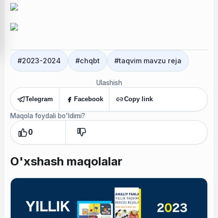
#
2023-2024
#
chqbt
#
taqvim mavzu reja
Ulashish
Telegram
Facebook
Copy link
Maqola foydali bo'ldimi?
0
O'xshash maqolalar