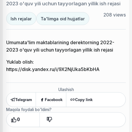
2023 o'quv yili uchun tayyorlagan yillik ish rejasi
208
views
Ish rejalar
Ta'limga oid hujjatlar
Umumata'lim maktablarining derektorning 2022-
2023 o'quv yili uchun tayyorlagan yillik ish rejasi
Yuklab olish:
https://disk.yandex.ru/i/9X2NjUka5bKbHA
Ulashish
Telegram
Facebook
Copy link
Maqola foydali bo'ldimi?
0