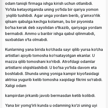
odam taniqli firmaga ishga kirish uchun otlanibdi.
Yo‘lda ketayotganida uning yo‘lida bir qariya yomon
yiqilib tushibdi. Agar unga yordam berib, g‘amxo‘rlik
qilsam qabulga kechga kolaman, bu bir piyonista
bo‘lsa kerak deb xayolidan o‘tkazib, qariyaga yordam
bermabdi. Ammo u baribir ishga qabul qilinmabdi,
suxbatdan o‘ta olmabdi.
Kunlarning yana birida ko‘chada sayr qilib yursa ko‘cha
artistlari ajoyib tomosha ko‘rsatayotgan ekanlar. U
mazza qilib tomoshani ko‘ribdi. Atrofdagi odamlar
artistlarni olqishlashibdi. U bo‘lsa yo‘lida davom eta
boshlabdi. Shunda uning yoniga kampir kiyofasidagi
aktrisa yugurib kelib tomosha xaqidagi fikrini so‘rabdi.
Xaligi odam
kampirdan jirkanib javob bermasdan ketib kolibdi.
Yana bir yomg‘irli kunda u odamning ko‘zi uning uyi