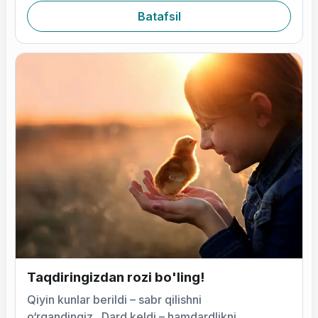
ayolga iltijoli boqdi
Batafsil
Taqdiringizdan rozi bo'ling!
Qiyin kunlar berildi – sabr qilishni
o‘rgandingiz...Dard keldi – hamdardlikni