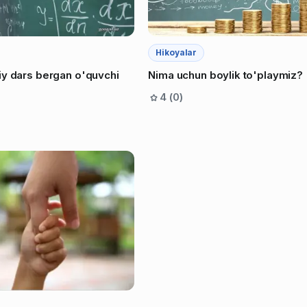
Hikoyalar
iy dars bergan o'quvchi
Nima uchun boylik to'playmiz?
4 (0)