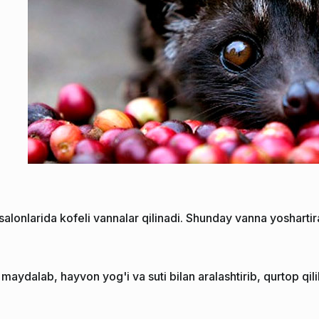
salonlarida kofeli vannalar qilinadi. Shunday vanna yoshartira
aydalab, hayvon yog'i va suti bilan aralashtirib, qurtop qilib