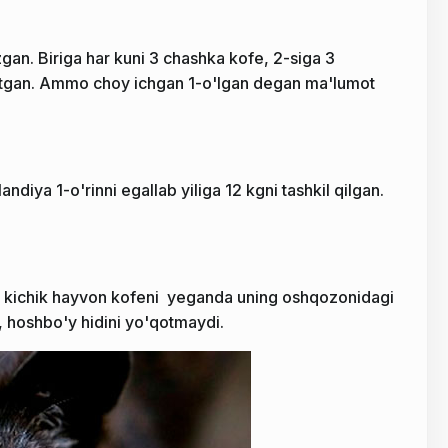
zgan. Biriga har kuni 3 chashka kofe, 2-siga 3
ketgan. Ammo choy ichgan 1-o'lgan degan ma'lumot
ndiya 1-o'rinni egallab yiliga 12 kgni tashkil qilgan.
i kichik hayvon kofeni yeganda uning oshqozonidagi
b, hoshbo'y hidini yo'qotmaydi.