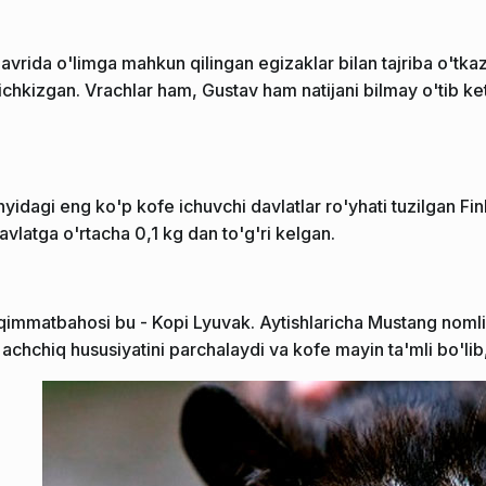
 davrida o'limga mahkun qilingan egizaklar bilan tajriba o'tka
ichkizgan. Vrachlar ham, Gustav ham natijani bilmay o'tib 
idagi eng ko'p kofe ichuvchi davlatlar ro'yhati tuzilgan Finla
avlatga o'rtacha 0,1 kg dan to'g'ri kelgan.
qimmatbahosi bu - Kopi Lyuvak. Aytishlaricha Mustang noml
 achchiq hususiyatini parchalaydi va kofe mayin ta'mli bo'li