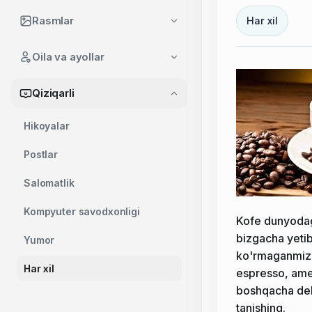
Rasmlar
Har xil
Oila va ayollar
Qiziqarli
Hikoyalar
Postlar
Salomatlik
Kompyuter savodxonligi
Kofe dunyodagi
bizgacha yetib
Yumor
ko'rmaganmiz. 
Har xil
espresso, amer
boshqacha deb 
tanishing.