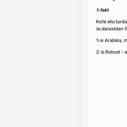
1-fakt
Kofe shu turda
ta daraxtdan f
1-si Arabika,
2-si.Robust - a