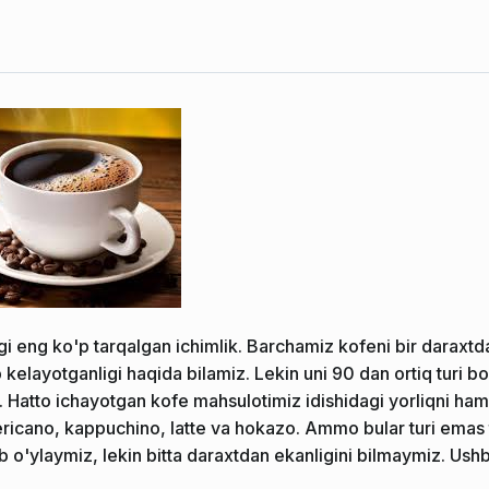
 eng ko'p tarqalgan ichimlik. Barchamiz kofeni bir daraxtda 
 kelayotganligi haqida bilamiz. Lekin uni 90 dan ortiq turi bo
Hatto ichayotgan kofe mahsulotimiz idishidagi yorliqni ham 
icano, kappuchino, latte va hokazo. Ammo bular turi emas t
o'ylaymiz, lekin bitta daraxtdan ekanligini bilmaymiz. Ushb