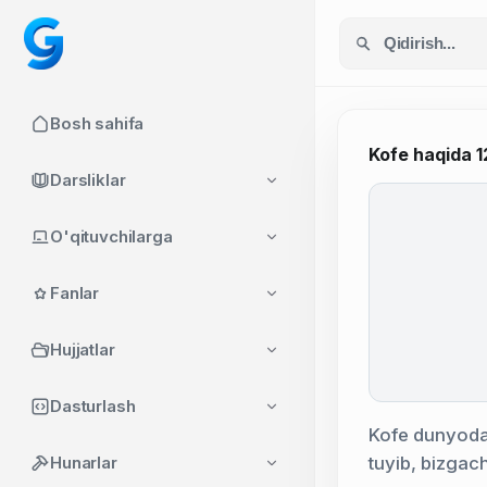
Bosh sahifa
Kofe haqida 1
Darsliklar
O'qituvchilarga
Fanlar
Hujjatlar
Dasturlash
Kofe dunyodag
tuyib, bizgach
Hunarlar