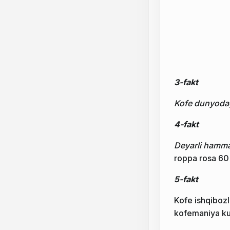
3-fakt
Kofe dunyodag
4-fakt
Deyarli hamma
roppa rosa 60 
5-fakt
Kofe ishqiboz
kofemaniya kun