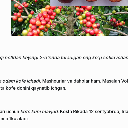
i neftdan keyingi 2-o'rinda turadigan eng ko'p sotiluvcha
 odam kofe ichadi.
Mashxurlar va daholar ham. Masalan Vol
ta kofe donini qaynatib ichgan.
lari uchun
kofe kuni mavjud
. Kosta Rikada 12 sentyabrda, I
i o'tkaziladi.