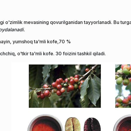
gi o'zimlik mevasining qovurilganidan tayyorlanadi. Bu turga 
oydalanadi.
 mayin, yumshoq ta'mli kofe,70 %
chchiq, o'tkir ta'mli kofe. 30 foizini tashkil qiladi.