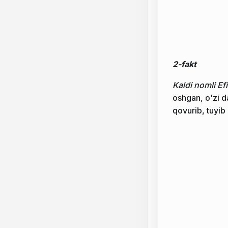
2-fakt
Kaldi nomli Ef
oshgan, o'zi d
qovurib, tuyib