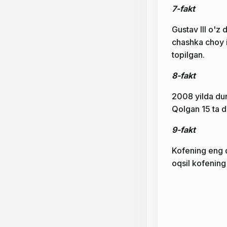
7-fakt
Gustav III o'z
chashka choy 
topilgan.
8-fakt
2008 yilda duny
Qolgan 15 ta d
9-fakt
Kofening eng 
oqsil kofening