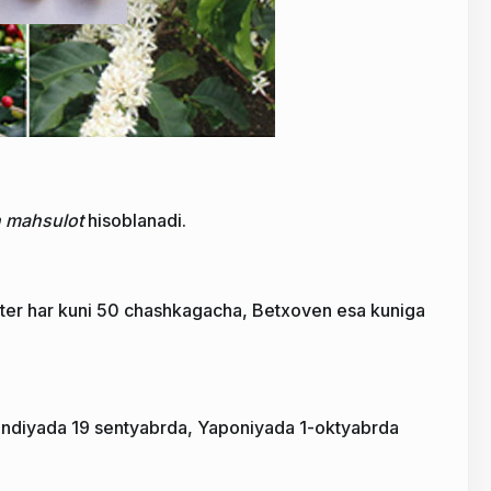
n mahsulot
hisoblanadi.
ter har kuni 50 chashkagacha, Betxoven esa kuniga
rlandiyada 19 sentyabrda, Yaponiyada 1-oktyabrda