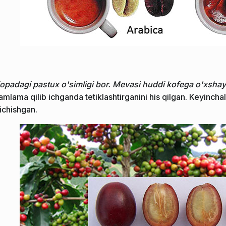
iopadagi pastux o'simligi bor. Mevasi huddi kofega o'xshay
amlama qilib ichganda tetiklashtirganini his qilgan. Keyincha
 ichishgan.