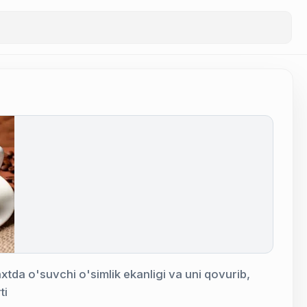
tda o'suvchi o'simlik ekanligi va uni qovurib,
ti