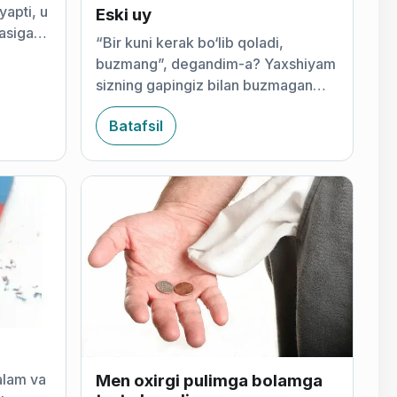
yapti, u
Eski uy
asiga
“Bir kuni kerak bo‘lib qoladi,
buzmang”, degandim-a? Yaxshiyam
sizning gapingiz bilan buzmagan
ekanman. Juda tez kerak bo‘lib
Batafsil
qoldi, usta Marsel
Men oxirgi pulimga bolamga
alam va