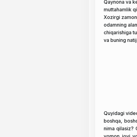
Qaynona va kel
muttahamlik qi
Xozirgi zamond
odamning alam 
chiqarishiga t
va buning natij
Quyidagi videod
boshqa, boshqa
nima qilasiz? 
yomon joyi y