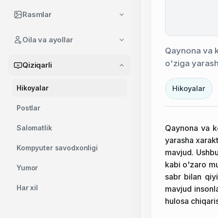
Rasmlar
Oila va ayollar
Qaynona va ke
o'ziga yaras
Qiziqarli
Hikoyalar
Hikoyalar
Postlar
Qaynona va kel
Salomatlik
yarasha xarakt
Kompyuter savodxonligi
mavjud. Ushbu 
kabi o'zaro mur
Yumor
sabr bilan qiy
Har xil
mavjud insonla
hulosa chiqari