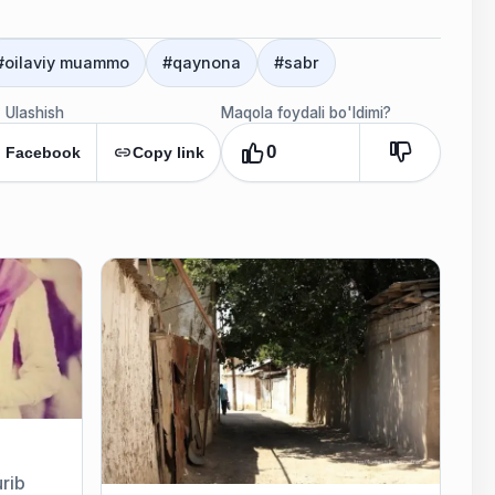
#
oilaviy muammo
#
qaynona
#
sabr
Ulashish
Maqola foydali bo'ldimi?
0
Facebook
Copy link
urib