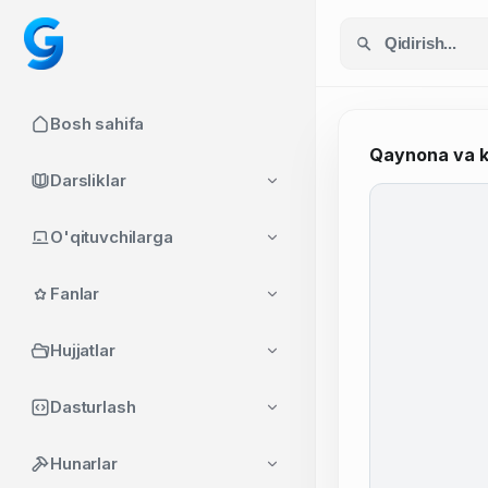
Bosh sahifa
Qaynona va k
Darsliklar
O'qituvchilarga
Fanlar
Hujjatlar
Dasturlash
Hunarlar