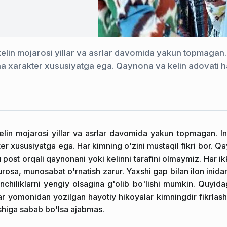
lin mojarosi yillar va asrlar davomida yakun topmagan. I
ha xarakter xususiyatga ega. Qaynona va kelin adovati
in mojarosi yillar va asrlar davomida yakun topmagan. Ins
er xususiyatga ega. Har kimning o'zini mustaqil fikri bor. Q
post orqali qaynonani yoki kelinni tarafini olmaymiz. Har i
osa, munosabat o'rnatish zarur. Yaxshi gap bilan ilon inidan 
inchiliklarni yengiy olsagina g'olib bo'lishi mumkin. Quyid
r yomonidan yozilgan hayotiy hikoyalar kimningdir fikrlash y
shiga sabab bo'lsa ajabmas.