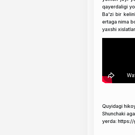
qayerdaligi yo
Ba'zi bir keli
ertaga nima bo
yaxshi xislatla
Quyidagi hikoy
Shunchaki agar
yerda:
https:/