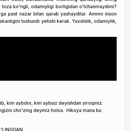
, toza ko'ngli, odamiyligi borligidan o'lchanmaydimi?
larga past nazar bilan qarab yashaydilar. Ammo inson
kanligini tushunib yetishi kerak. Yaxshilik, odamiylik,
lib, kim aybdor, kim aybsiz deyishdan yiroqmiz.
lingizni cho'zing deymiz holos. Hikoya mana bu
G'LINGDAN