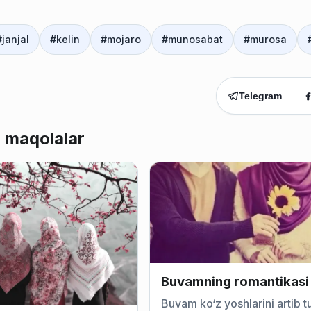
#
janjal
#
kelin
#
mojaro
#
munosabat
#
murosa
Telegram
 maqolalar
Buvamning romantikasi
Buvam ko‘z yoshlarini artib t