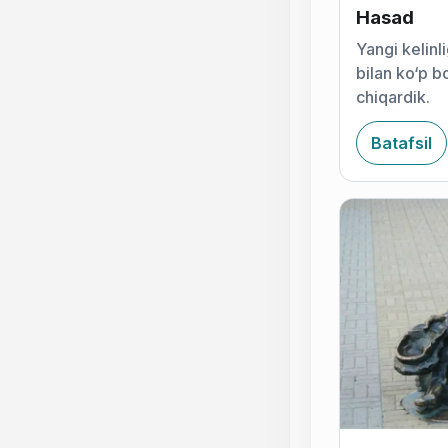
Hasad
Yangi kelinl
bilan ko‘p 
chiqardik.
Batafsil