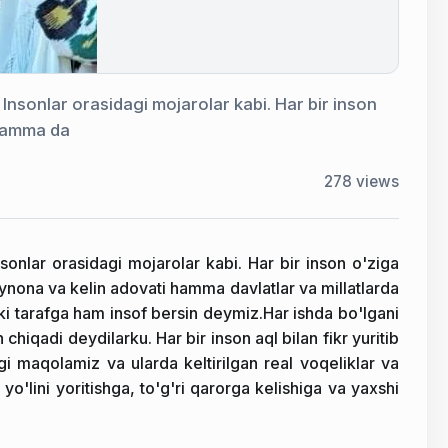
nsonlar orasidagi mojarolar kabi. Har bir inson
 hamma da
278
views
onlar orasidagi mojarolar kabi. Har bir inson o'ziga
aynona va kelin adovati hamma davlatlar va millatlarda
kki tarafga ham insof bersin deymiz.Har ishda bo'lgani
chiqadi deydilarku. Har bir inson aql bilan fikr yuritib
agi maqolamiz va ularda keltirilgan real voqeliklar va
o'lini yoritishga, to'g'ri qarorga kelishiga va yaxshi