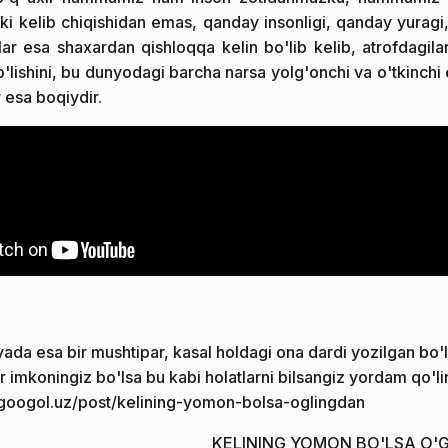
ki kelib chiqishidan emas, qanday insonligi, qanday yuragi
nlar esa shaxardan qishloqqa kelin bo'lib kelib, atrofdagi
'lishini, bu dunyodagi barcha narsa yolg'onchi va o'tkinchi e
r esa boqiydir.
ada esa bir mushtipar, kasal holdagi ona dardi yozilgan bo'
 imkoningiz bo'lsa bu kabi holatlarni bilsangiz yordam qo'
/googol.uz/post/kelining-yomon-bolsa-oglingdan
KELINING YOMON BO'LSA O'