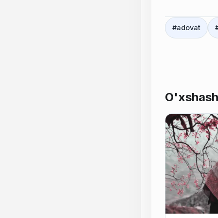
#
adovat
O'xshash