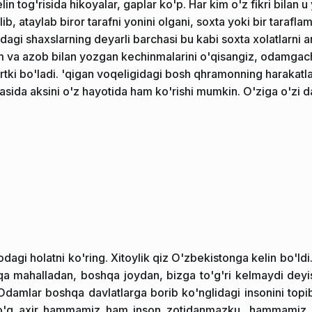
in tog'risida hikoyalar, gaplar ko'p. Har kim o'z fikri bilan
lib, ataylab biror tarafni yonini olgani, soxta yoki bir tara
agi shaxslarning deyarli barchasi bu kabi soxta xolatlarni an
va azob bilan yozgan kechinmalarini o'qisangiz, odamgacha 
urtki bo'ladi. 'qigan voqeligidagi bosh qhramonning harakatla
asida aksini o'z hayotida ham ko'rishi mumkin. O'ziga o'zi dar
agi holatni ko'ring. Xitoylik qiz O'zbekistonga kelin bo'ldi. 
 mahalladan, boshqa joydan, bizga to'g'ri kelmaydi deyish
Odamlar boshqa davlatlarga borib ko'nglidagi insonini topib
o'q axir hammamiz ham inson zotidanmazku, hammamiz h