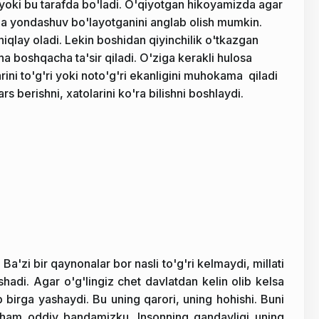
 u yoki bu tarafda bo'ladi. O'qiyotgan hikoyamizda agar
flama yondashuv bo'layotganini anglab olish mumkin.
iqlay oladi. Lekin boshidan qiyinchilik o'tkazgan
boshqacha ta'sir qiladi. O'ziga kerakli hulosa
rini to'g'ri yoki noto'g'ri ekanligini muhokama qiladi
s berishni, xatolarini ko'ra bilishni boshlaydi.
Ba'zi bir qaynonalar bor nasli to'g'ri kelmaydi, millati
adi. Agar o'g'lingiz chet davlatdan kelin olib kelsa
 birga yashaydi. Bu uning qarori, uning hohishi. Buni
am oddiy bandamizku. Insonning qandayligi uning