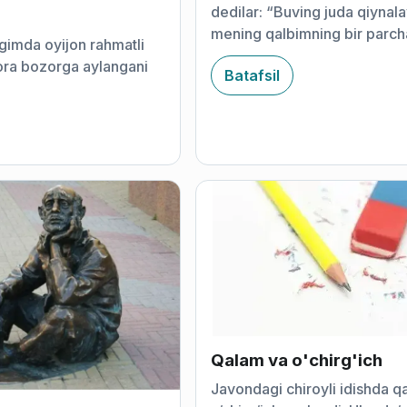
dedilar: “Buving juda qiynala
mening qalbimning bir parch
igimda oyijon rahmatli
aylangan!”.
bora bozorga aylangani
Batafsil
Qalam va o'chirg'ich
Javondagi chiroyli idishda q