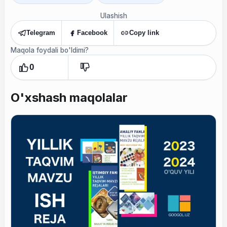
Ulashish
Telegram
Facebook
Copy link
Maqola foydali bo'ldimi?
0
O'xshash maqolalar