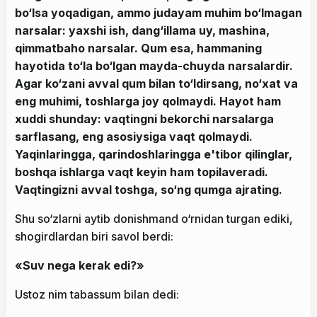
bo‘lsa yoqadigan, ammo judayam muhim bo‘lmagan
narsalar: yaxshi ish, dang‘illama uy, mashina,
qimmatbaho narsalar. Qum esa, hammaning
hayotida to‘la bo‘lgan mayda-chuyda narsalardir.
Agar ko‘zani avval qum bilan to‘ldirsang, no‘xat va
eng muhimi, toshlarga joy qolmaydi. Hayot ham
xuddi shunday: vaqtingni bekorchi narsalarga
sarflasang, eng asosiysiga vaqt qolmaydi.
Yaqinlaringga, qarindoshlaringga e'tibor qilinglar,
boshqa ishlarga vaqt keyin ham topilaveradi.
Vaqtingizni avval toshga, so‘ng qumga ajrating.
Shu so‘zlarni aytib donishmand o‘rnidan turgan ediki,
shogirdlardan biri savol berdi:
«Suv nega kerak edi?»
Ustoz nim tabassum bilan dedi: