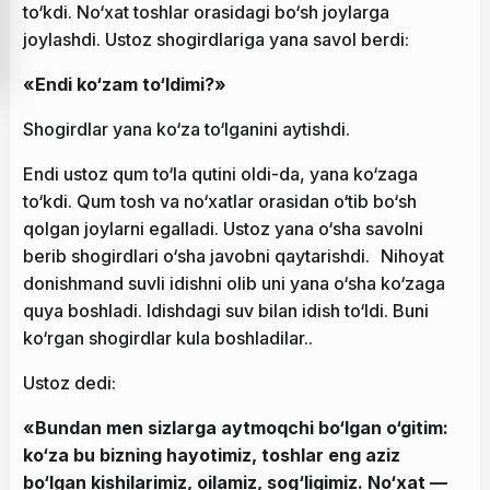
to‘kdi. No‘xat toshlar orasidagi bo‘sh joylarga
joylashdi. Ustoz shogirdlariga yana savol berdi:
«Endi ko‘zam to‘ldimi?»
Shogirdlar yana ko‘za to‘lganini aytishdi.
Endi ustoz qum to‘la qutini oldi-da, yana ko‘zaga
to‘kdi. Qum tosh va no‘xatlar orasidan o‘tib bo‘sh
qolgan joylarni egalladi. Ustoz yana o‘sha savolni
berib shogirdlari o‘sha javobni qaytarishdi. Nihoyat
donishmand suvli idishni olib uni yana o‘sha ko‘zaga
quya boshladi. Idishdagi suv bilan idish to‘ldi. Buni
ko‘rgan shogirdlar kula boshladilar..
Ustoz dedi:
«Bundan men sizlarga aytmoqchi bo‘lgan o‘gitim:
ko‘za bu bizning hayotimiz, toshlar eng aziz
bo‘lgan kishilarimiz, oilamiz, sog‘ligimiz. No‘xat —