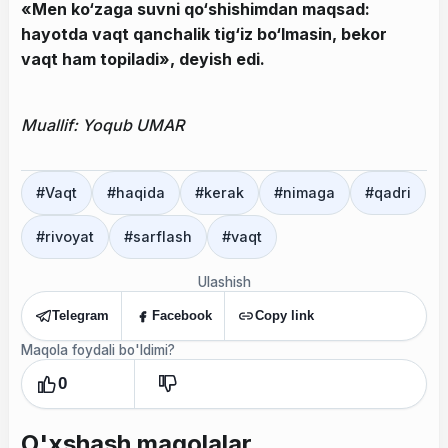
«Men ko‘zaga suvni qo‘shishimdan maqsad:
hayotda vaqt qanchalik tig‘iz bo‘lmasin, bekor
vaqt ham topiladi», deyish edi.
Muallif: Yoqub UMAR
#
Vaqt
#
haqida
#
kerak
#
nimaga
#
qadri
#
rivoyat
#
sarflash
#
vaqt
Ulashish
Telegram
Facebook
Copy link
Maqola foydali bo'ldimi?
0
O'xshash maqolalar