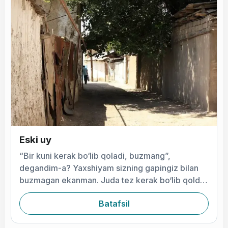
Eski uy
“Bir kuni kerak bo‘lib qoladi, buzmang”,
degandim-a? Yaxshiyam sizning gapingiz bilan
buzmagan ekanman. Juda tez kerak bo‘lib qoldi,
usta Marsel
Batafsil