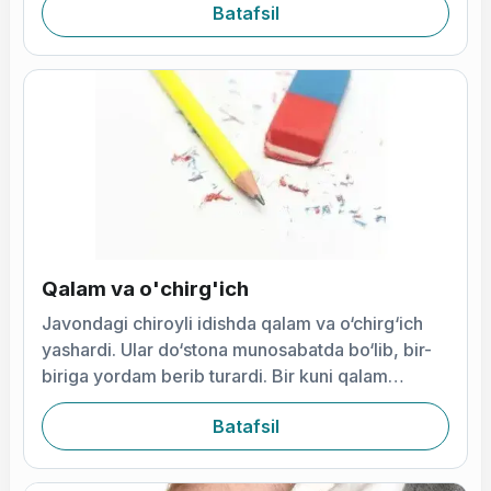
Batafsil
Qalam va o'chirg'ich
Javondagi chiroyli idishda qalam va o‘chirg‘ich
yashardi. Ular do‘stona munosabatda bo‘lib, bir-
biriga yordam berib turardi. Bir kuni qalam
suhbatini uzr so‘rashdan boshladi
Batafsil