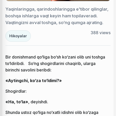
Yaqinlaringga, qarindoshlaringga e'tibor qilinglar,
boshqa ishlarga vaqt keyin ham topilaveradi.
Vaqtingizni avval toshga, so‘ng qumga ajrating.
388
views
Hikoyalar
Bir donishmand qo‘liga bo‘sh ko‘zani olib uni toshga
to‘ldiribdi. So‘ng shogirdlarini chaqirib, ularga
birinchi savolini beribdi:
«Aytingchi, ko‘za to‘ldimi?»
Shogirdlar:
«Ha, to‘la»
, deyishdi.
Shunda ustoz qo‘liga no‘xatli idishni olib ko‘zaga