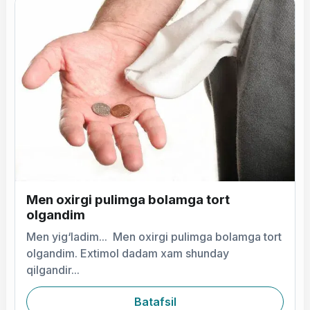
Men oxirgi pulimga bolamga tort
olgandim
Men yig‘ladim... Men oxirgi pulimga bolamga tort
olgandim. Extimol dadam xam shunday
qilgandir...
Batafsil