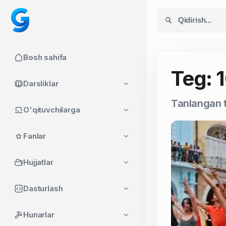
Bosh sahifa
Teg: 1
Darsliklar
Tanlangan t
O'qituvchilarga
Fanlar
Hujjatlar
Dasturlash
Hunarlar