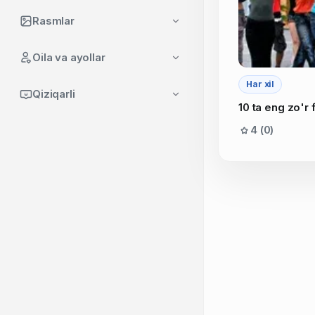
Rasmlar
Oila va ayollar
Har xil
Qiziqarli
10 ta eng zo'r
4 (0)