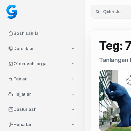
Bosh sahifa
Teg: 
Darsliklar
Tanlangan t
O'qituvchilarga
Fanlar
Hujjatlar
Dasturlash
Hunarlar