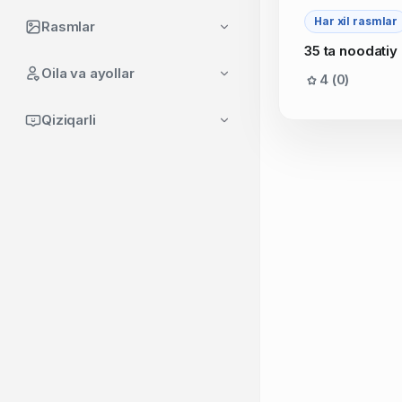
Har xil rasmlar
Rasmlar
35 ta noodatiy
Oila va ayollar
4 (0)
Qiziqarli