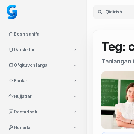
Bosh sahifa
Teg: c
Darsliklar
Tanlangan t
O'qituvchilarga
Fanlar
Hujjatlar
Dasturlash
Hunarlar