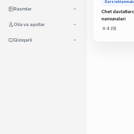
Dars ishlanmal
Rasmlar
Chet davlatlar
namunalari
Oila va ayollar
4 (0)
Qiziqarli