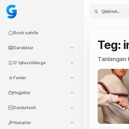
Bosh sahifa
Teg: 
Darsliklar
Tanlangan t
O'qituvchilarga
Fanlar
Hujjatlar
Dasturlash
Hunarlar