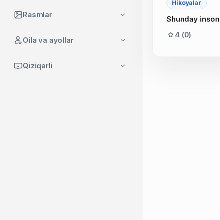
Hikoyalar
Rasmlar
Shunday inson
4 (0)
Oila va ayollar
Qiziqarli