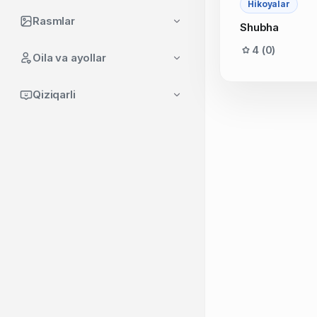
Hikoyalar
Rasmlar
Shubha
4 (0)
Oila va ayollar
Qiziqarli