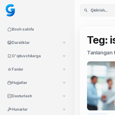
Bosh sahifa
Teg: i
Darsliklar
Tanlangan t
O'qituvchilarga
Fanlar
Hujjatlar
Dasturlash
Hunarlar