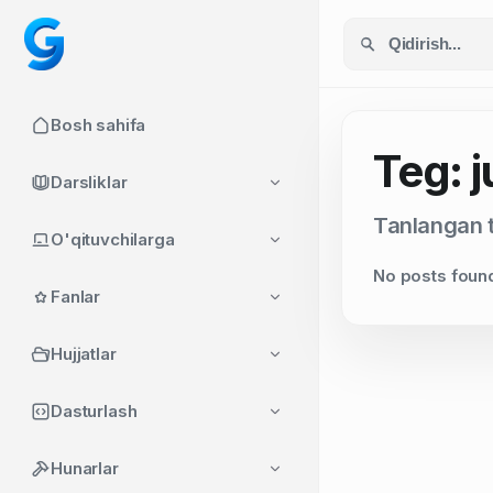
Bosh sahifa
Teg: j
Darsliklar
Tanlangan t
O'qituvchilarga
No posts foun
Fanlar
Hujjatlar
Dasturlash
Hunarlar