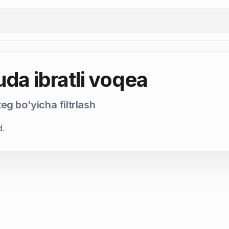
uda ibratli voqea
eg bo'yicha filtrlash
d.