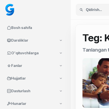
Bosh sahifa
Teg: 
Darsliklar
Tanlangan t
O'qituvchilarga
Fanlar
Hujjatlar
Dasturlash
Hunarlar