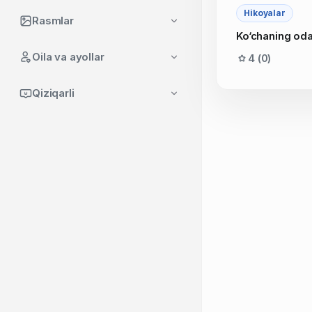
Hikoyalar
Rasmlar
Ko‘chaning od
Oila va ayollar
4 (0)
Qiziqarli