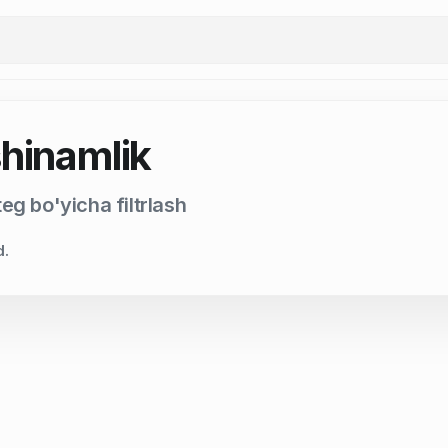
shinamlik
eg bo'yicha filtrlash
d.