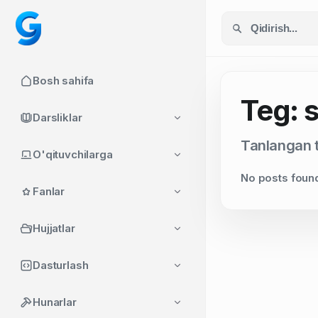
Bosh sahifa
Teg: 
Darsliklar
Tanlangan t
O'qituvchilarga
No posts foun
Fanlar
Hujjatlar
Dasturlash
Hunarlar