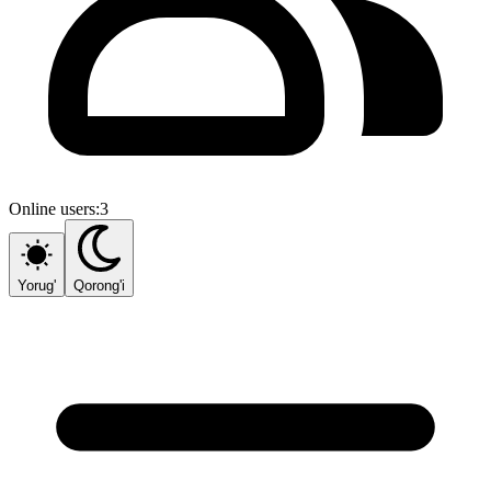
Online users:
3
Yorug'
Qorong'i