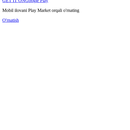
GET IT ON
Google Play
Mobil ilovani Play Market orqali o'rnating
O'rnatish