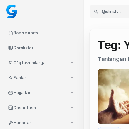
Bosh sahifa
Teg: Y
Darsliklar
Tanlangan t
O'qituvchilarga
Fanlar
Hujjatlar
Dasturlash
Hunarlar