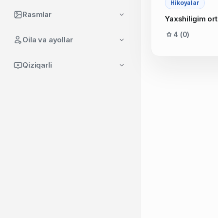
Hikoyalar
Rasmlar
Yaxshiligim ort
4 (0)
Oila va ayollar
Qiziqarli