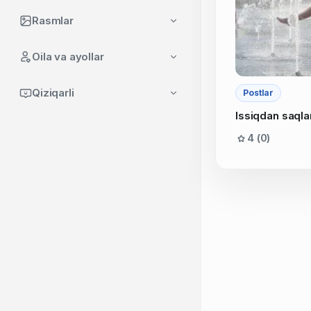
Rasmlar
Oila va ayollar
Qiziqarli
Postlar
Issiqdan saqla
4 (0)