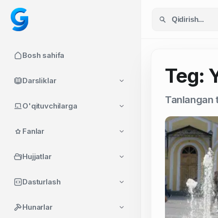
Bosh sahifa
Teg: Y
Darsliklar
Tanlangan t
O'qituvchilarga
Fanlar
Hujjatlar
Dasturlash
Hunarlar