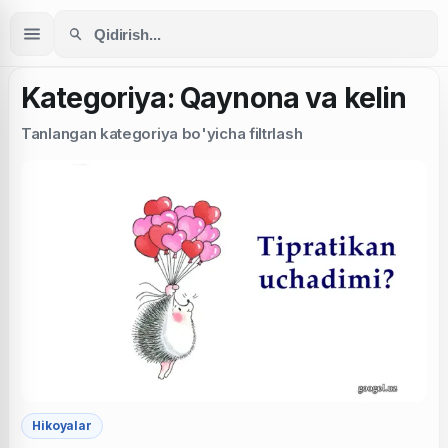
Kategoriya: Qaynona va kelin
Tanlangan kategoriya bo'yicha filtrlash
Hikoyalar