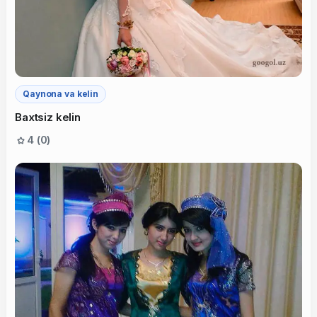
Qaynona va kelin
Baxtsiz kelin
4 (0)