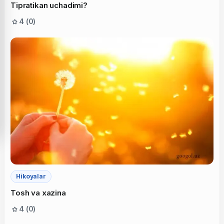
Tipratikan uchadimi?
4 (0)
Hikoyalar
Tosh va xazina
4 (0)