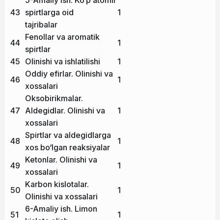
5-Amaliy ish. Ko‘p atomli
43
spirtlarga oid
1
tajribalar
Fenollar va aromatik
44
1
spirtlar
45
Olinishi va ishlatilishi
1
Oddiy efirlar. Olinishi va
46
1
xossalari
Oksobirikmalar.
47
Aldegidlar. Olinishi va
1
xossalari
Spirtlar va aldegidlarga
48
1
xos bo‘lgan reaksiyalar
Ketonlar. Olinishi va
49
1
xossalari
Karbon kislotalar.
50
1
Olinishi va xossalari
6-Amaliy ish. Limon
51
1