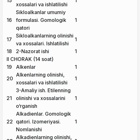
15
1
xossalari va ishlatilishi
Sikloalkanlar umumiy
16
formulasi. Gomologik
1
qatori
Sikloalkanlarning olinishi
17
1
va xossalari. Ishlatilishi
18
2-Nazorat ishi
1
II CHORAK (14 soat)
19
Alkenlar
1
Alkenlarning olinishi,
20
1
xossalari va ishlatilishi
3-Amaliy ish. Etilenning
21
olinishi va xossalarini
1
o‘rganish
Alkadienlar. Gomologik
22
qatori. Izomeriyasi.
1
Nomlanishi
Alkadienlarning olinishi,