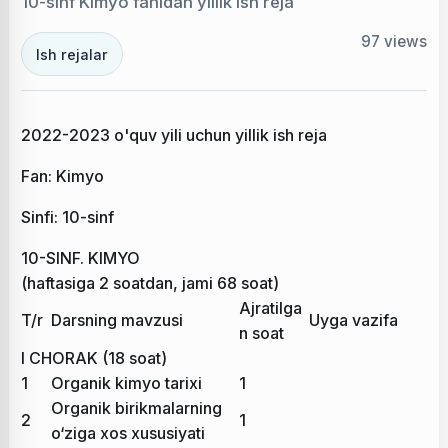
10-sinf Kimyo fanidan yillik ish reja
97
views
Ish rejalar
2022-2023 o'quv yili uchun yillik ish reja
Fan: Kimyo
Sinfi: 10-sinf
10-SINF. KIMYO
(haftasiga 2 soatdan, jami 68 soat)
Ajratilga
T/r
Darsning mavzusi
Uyga vazifa
n soat
I CHORAK (18 soat)
1
Organik kimyo tarixi
1
Organik birikmalarning
2
1
o‘ziga xos xususiyati