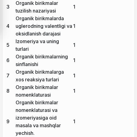
Organik birikmalar
3
1
tuzilish nazariyasi
Organik birikmalarda
4
uglerodning valentligi va
1
oksidlanish darajasi
Izomeriya va uning
5
1
turlari
Organik birikmalarning
6
1
sinflanishi
Organik birikmalarga
7
1
xos reaksiya turlari
Organik birikmalar
8
1
nomenklaturasi
Organik birikmalar
nomenklaturasi va
izomeriyasiga oid
9
1
masala va mashqlar
yechish.