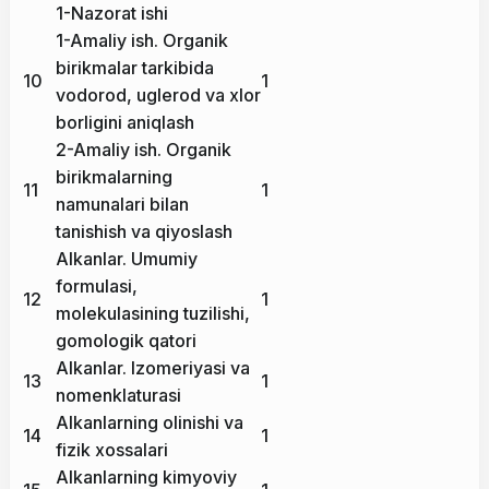
1-Nazorat ishi
1-Amaliy ish. Organik
birikmalar tarkibida
10
1
vodorod, uglerod va xlor
borligini aniqlash
2-Amaliy ish. Organik
birikmalarning
11
1
namunalari bilan
tanishish va qiyoslash
Alkanlar. Umumiy
formulasi,
12
1
molekulasining tuzilishi,
gomologik qatori
Alkanlar. Izomeriyasi va
13
1
nomenklaturasi
Alkanlarning olinishi va
14
1
fizik xossalari
Alkanlarning kimyoviy