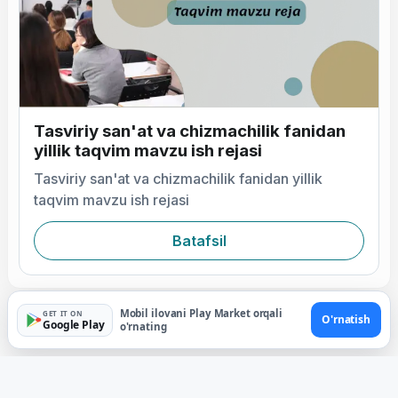
Tasviriy san'at va chizmachilik fanidan
yillik taqvim mavzu ish rejasi
Tasviriy san'at va chizmachilik fanidan yillik
taqvim mavzu ish rejasi
Batafsil
Mobil ilovani Play Market orqali
GET IT ON
O'rnatish
Google Play
o'rnating