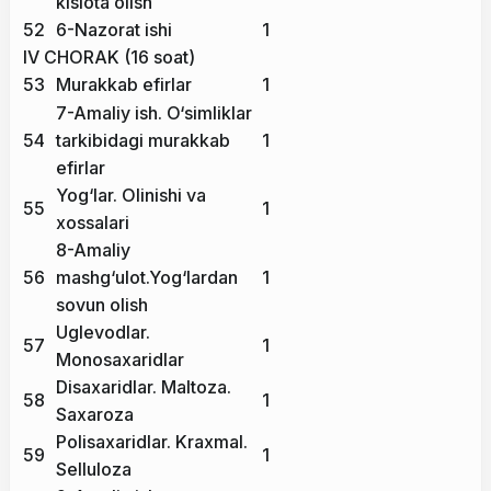
kislota olish
52
6-Nazorat ishi
1
IV CHORAK (16 soat)
53
Murakkab efirlar
1
7-Amaliy ish. O‘simliklar
54
tarkibidagi murakkab
1
efirlar
Yog‘lar. Olinishi va
55
1
xossalari
8-Amaliy
56
mashg‘ulot.Yog‘lardan
1
sovun olish
Uglevodlar.
57
1
Monosaxaridlar
Disaxaridlar. Maltoza.
58
1
Saxaroza
Polisaxaridlar. Kraxmal.
59
1
Selluloza