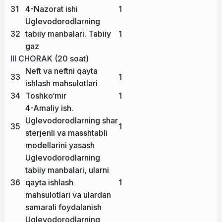
31
4-Nazorat ishi
1
Uglevodorodlarning
32
tabiiy manbalari. Tabiiy
1
gaz
III CHORAK (20 soat)
Neft va neftni qayta
33
1
ishlash mahsulotlari
34
Toshko‘mir
1
4-Amaliy ish.
Uglevodorodlarning shar
35
1
sterjenli va masshtabli
modellarini yasash
Uglevodorodlarning
tabiiy manbalari, ularni
36
qayta ishlash
1
mahsulotlari va ulardan
samarali foydalanish
Uglevodorodlarning