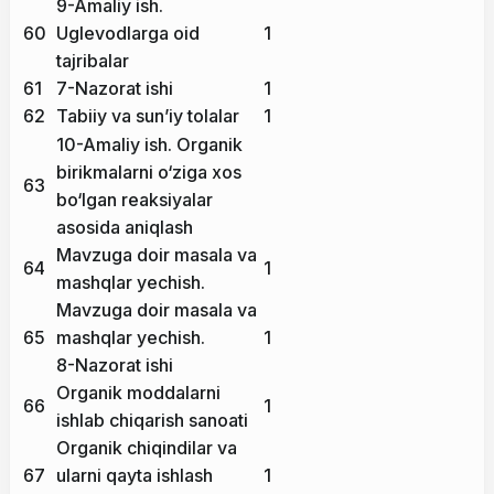
9-Amaliy ish.
60
Uglevodlarga oid
1
tajribalar
61
7-Nazorat ishi
1
62
Tabiiy va sun’iy tolalar
1
10-Amaliy ish. Organik
birikmalarni o‘ziga xos
63
bo‘lgan reaksiyalar
asosida aniqlash
Mavzuga doir masala va
64
1
mashqlar yechish.
Mavzuga doir masala va
65
mashqlar yechish.
1
8-Nazorat ishi
Organik moddalarni
66
1
ishlab chiqarish sanoati
Organik chiqindilar va
67
ularni qayta ishlash
1