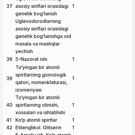
37
asosiy sinflari orasidagi
1
genetik bog‘lanish
Uglevodorodlarning
asosiy sinflari orasidagi
genetik bog‘lanishga oid
masala va mashqlar
yechish
38
5-Nazorat ishi
1
To‘yingan bir atomli
spirtlarning gomologik
39
1
qatori, nomenklaturasi,
izomeriyasi
To‘yingan bir atomli
40
spirtlarning olinishi,
1
xossalari va ishlatilishi
41
Ko‘p atomli spirtlar
1
42
Etilenglikol. Glitserin
1