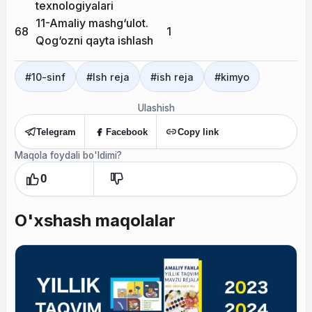
texnologiyalari
11-Amaliy mashg‘ulot.
68
1
Qog‘ozni qayta ishlash
#
10-sinf
#
Ish reja
#
ish reja
#
kimyo
Ulashish
Telegram
Facebook
Copy link
Maqola foydali bo'ldimi?
0
O'xshash maqolalar