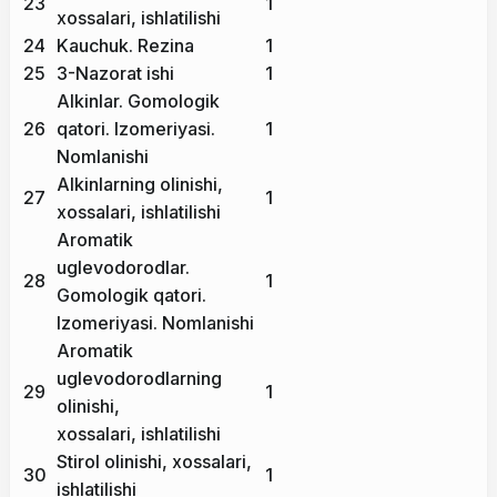
23
1
xossalari, ishlatilishi
24
Kauchuk. Rezina
1
25
3-Nazorat ishi
1
Alkinlar. Gomologik
26
qatori. Izomeriyasi.
1
Nomlanishi
Alkinlarning olinishi,
27
1
xossalari, ishlatilishi
Aromatik
uglevodorodlar.
28
1
Gomologik qatori.
Izomeriyasi. Nomlanishi
Aromatik
uglevodorodlarning
29
1
olinishi,
xossalari, ishlatilishi
Stirol olinishi, xossalari,
30
1
ishlatilishi