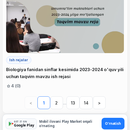
Ish rejalar
Biologiya fanidan sinflar kesimida 2023-2024 o'quv yili
uchun taqvim mavzu ish rejasi
4 (0)
...
<
1
2
13
14
>
Mobil ilovani Play Market orqali
GET IT ON
O'rnatish
Google Play
o'rnating