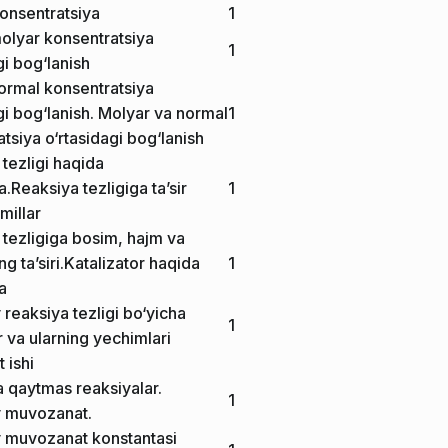
onsentratsiya
1
molyar konsentratsiya
1
gi bog‘lanish
normal konsentratsiya
gi bog‘lanish. Molyar va normal
1
tsiya o‘rtasidagi bog‘lanish
tezligi haqida
.Reaksiya tezligiga ta’sir
1
millar
 tezligiga bosim, hajm va
ng ta’siri.Katalizator haqida
1
a
reaksiya tezligi bo‘yicha
1
 va ularning yechimlari
 ishi
a qaytmas reaksiyalar.
1
 muvozanat.
 muvozanat konstantasi