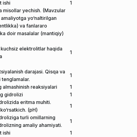
 ishi
1
 misollar yechish. (Mavzular
amaliyotga yo‘naltirilgan
ntlikka) va fanlararo
kka doir masalalar (mantiqiy)
 kuchsiz elektrolitlar haqida
1
a
tsiyalanish darajasi. Qisqa va
1
li tenglamalar.
g almashinish reaksiyalari
1
g gidrolizi
1
drolizida eritma muhiti.
1
ko‘rsatkich. (pH)
droliziga turli omillarning
1
gidrolizning amaliy ahamiyati.
 ishi
1