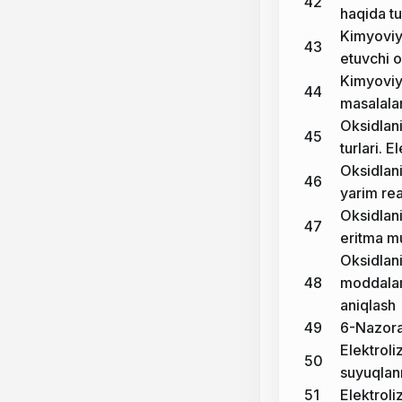
42
haqida t
Kimyoviy
43
etuvchi o
Kimyoviy
44
masalalar
Oksidlani
45
turlari. 
Oksidlani
46
yarim rea
Oksidlani
47
eritma mu
Oksidlani
48
moddalarn
aniqlash
49
6-Nazorat
Elektroli
50
suyuqlan
51
Elektroli