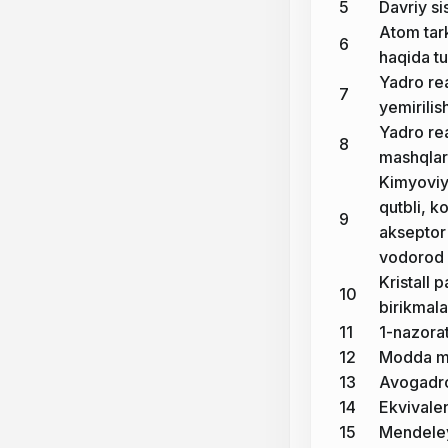
5
Davriy si
Atom tark
6
haqida t
Yadro rea
7
yemirilis
Yadro rea
8
mashqlar
Kimyoviy 
qutbli, k
9
akseptor 
vodorod 
Kristall 
10
birikmala
11
1-nazorat
12
Modda mi
13
Avogadro
14
Ekvivalen
15
Mendeley