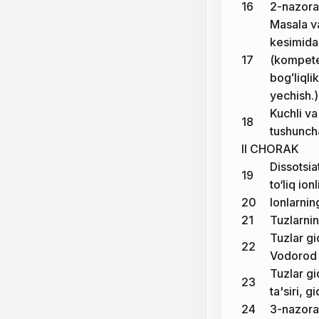
16
2-nazorat
Masala va
kesimida 
17
(kompete
bogʻliqli
yechish.)
Kuchli va
18
tushunch
II CHORAK
Dissotsia
19
to‘liq ion
20
Ionlarnin
21
Tuzlarnin
Tuzlar gi
22
Vodorod 
Tuzlar gi
23
ta'siri, 
24
3-nazorat