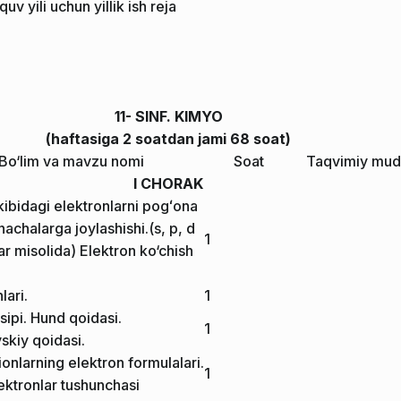
v yili uchun yillik ish reja
11- SINF. KIMYO
(haftasiga 2 soatdan jami 68 soat)
Bo‘lim va mavzu nomi
Soat
Taqvimiy mud
I CHORAK
ibidagi elektronlarni pogʻona
achalarga joylashishi.(s, p, d
1
r misolida) Elektron ko‘chish
lari.
1
nsipi. Hund qoidasi.
1
skiy qoidasi.
onlarning elektron formulalari.
1
ektronlar tushunchasi