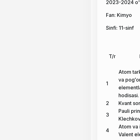
2023-2024 o'qu
Fan: Kimyo
Sinfi: 11-sinf
T/r
Atom tark
va pogʻon
1
elementla
hodisasi.
2
Kvant son
Pauli pri
3
Klechkov
Atom va i
4
Valent el