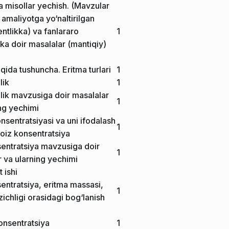
 misollar yechish. (Mavzular
amaliyotga yo‘naltirilgan
ntlikka) va fanlararo
1
kka doir masalalar (mantiqiy)
qida tushuncha. Eritma turlari
1
lik
1
lik mavzusiga doir masalalar
1
ng yechimi
nsentratsiyasi va uni ifodalash
1
 Foiz konsentratsiya
sentratsiya mavzusiga doir
1
 va ularning yechimi
 ishi
entratsiya, eritma massasi,
1
zichligi orasidagi bog‘lanish
onsentratsiya
1