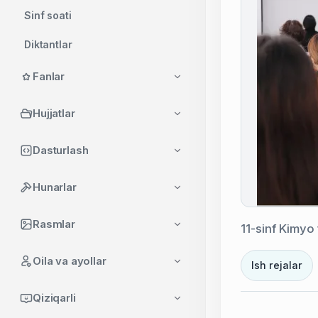
Sinf soati
Diktantlar
Ko'rgazmalar
Fanlar
Tadbirlar
Hujjatlar
Ish rejalari
Dasturlash
Boshqa hujjatlar
Hunarlar
O'qituvchilar uchun foydali
dasturlar
Rasmlar
11-sinf Kimyo
O'qituvchilar uchun foydali
saytlar
Oila va ayollar
Ish rejalar
Qiziqarli