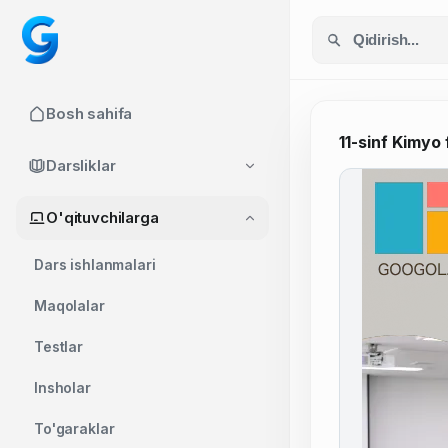
Bosh sahifa
11-sinf Kimyo 
Darsliklar
O'qituvchilarga
Dars ishlanmalari
Maqolalar
Testlar
Insholar
To'garaklar