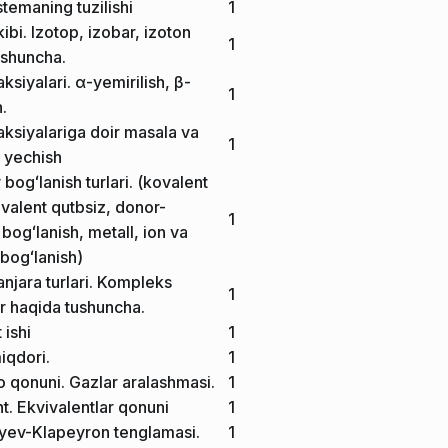
stemaning tuzilishi
1
ibi. Izotop, izobar, izoton
1
ushuncha.
ksiyalari. α-yemirilish, β-
1
h.
ksiyalariga doir masala va
1
 yechish
bogʻlanish turlari. (kovalent
ovalent qutbsiz, donor-
1
bogʻlanish, metall, ion va
bogʻlanish)
panjara turlari. Kompleks
1
r haqida tushuncha.
 ishi
1
qdori.
1
 qonuni. Gazlar aralashmasi.
1
t. Ekvivalentlar qonuni
1
ev-Klapeyron tenglamasi.
1