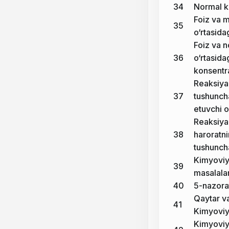
34
Normal k
Foiz va 
35
o‘rtasida
Foiz va 
36
o‘rtasida
konsentra
Reaksiya 
37
tushuncha
etuvchi o
Reaksiya
38
haroratni
tushunch
Kimyoviy 
39
masalalar
40
5-nazorat
Qaytar v
41
Kimyoviy
Kimyoviy