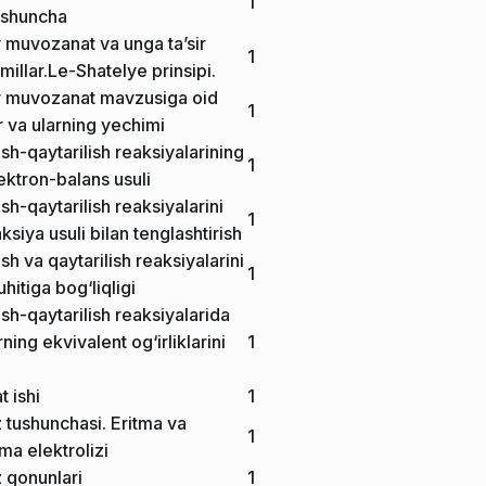
1
ushuncha
 muvozanat va unga ta’sir
1
millar.Le-Shatelye prinsipi.
 muvozanat mavzusiga oid
1
 va ularning yechimi
sh-qaytarilish reaksiyalarining
1
Elektron-balans usuli
sh-qaytarilish reaksiyalarini
1
ksiya usuli bilan tenglashtirish
sh va qaytarilish reaksiyalarini
1
hitiga bog‘liqligi
sh-qaytarilish reaksiyalarida
ing ekvivalent og‘irliklarini
1
 ishi
1
z tushunchasi. Eritma va
1
ma elektrolizi
z qonunlari
1