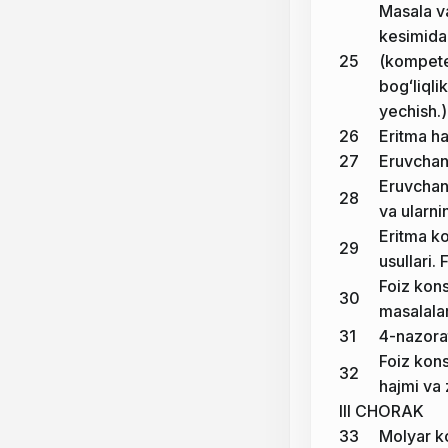
Masala va
kesimida 
25
(kompete
bogʻliqli
yechish.)
26
Eritma ha
27
Eruvchan
Eruvchan
28
va ularni
Eritma ko
29
usullari.
Foiz kon
30
masalalar
31
4-nazorat
Foiz kons
32
hajmi va 
III CHORAK
33
Molyar k