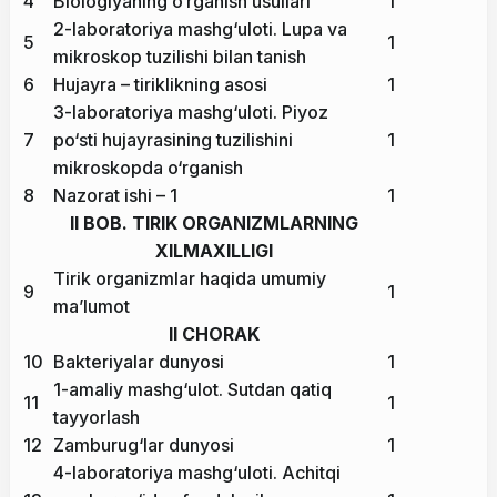
4
Biologiyaning o‘rganish usullari
1
2-laboratoriya mashg‘uloti. Lupa va
5
1
mikroskop tuzilishi bilan tanish
6
Hujayra – tiriklikning asosi
1
3-laboratoriya mashg‘uloti. Piyoz
7
po‘sti hujayrasining tuzilishini
1
mikroskopda o‘rganish
8
Nazorat ishi – 1
1
II BOB. TIRIK ORGANIZMLARNING
XILMAXILLIGI
Tirik organizmlar haqida umumiy
9
1
ma’lumot
II CHORAK
10
Bakteriyalar dunyosi
1
1-amaliy mashg‘ulot. Sutdan qatiq
11
1
tayyorlash
12
Zamburug‘lar dunyosi
1
4-laboratoriya mashg‘uloti. Achitqi