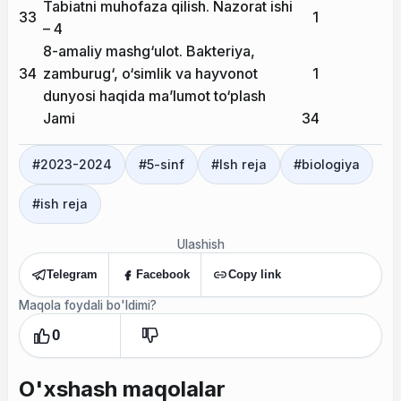
Tabiatni muhofaza qilish. Nazorat ishi
33
1
– 4
8-amaliy mashg‘ulot. Bakteriya,
34
zamburug‘, o‘simlik va hayvonot
1
dunyosi haqida ma’lumot to‘plash
Jami
34
#
2023-2024
#
5-sinf
#
Ish reja
#
biologiya
#
ish reja
Ulashish
Telegram
Facebook
Copy link
Maqola foydali bo'ldimi?
0
O'xshash maqolalar