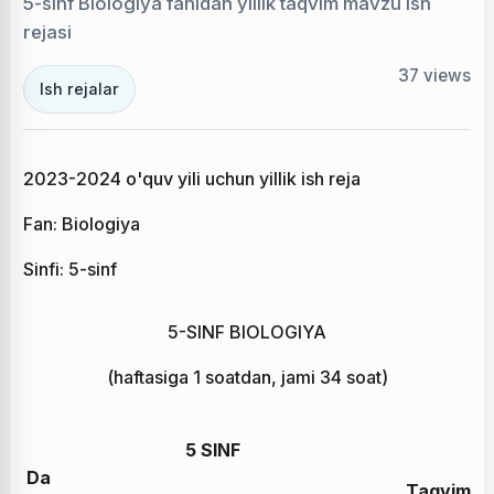
5-sinf Biologiya fanidan yillik taqvim mavzu ish
rejasi
37
views
Ish rejalar
2023-2024 o'quv yili uchun yillik ish reja
Fan: Biologiya
Sinfi: 5-sinf
5-SINF BIOLOGIYA
(haftasiga 1 soatdan, jami 34 soat)
5 SINF
Da
Taqvim