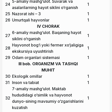
5-amaliy mashg‘ulot. Suvarak va
24
1
asalarilarning hayot siklini o‘rganish
25
Nazorat ishi – 3
1
26
Umurtqali hayvonlar
1
IV CHORAK
6-amaliy mashg‘ulot. Baqaning hayot
27
1
siklini o‘rganish
Hayvonot bog‘i yoki fermer xo‘jaligiga
28
1
ekskursiya uyushtirish
29
Odam organlari sistemasi
1
III bob. ORGANIZM VA TASHQI
MUHIT
30
Ekologik omillar
1
31
Inson va tabiat
1
7-amaliy mashg‘ulot. Maktab
hududidagi o‘simlik va hayvonot
32
1
dunyo-sining mavsumiy o‘zgarishlarini
kuzatish