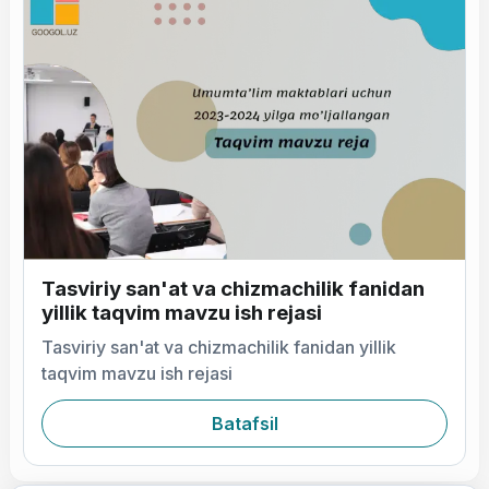
Tasviriy san'at va chizmachilik fanidan
yillik taqvim mavzu ish rejasi
Tasviriy san'at va chizmachilik fanidan yillik
taqvim mavzu ish rejasi
Batafsil