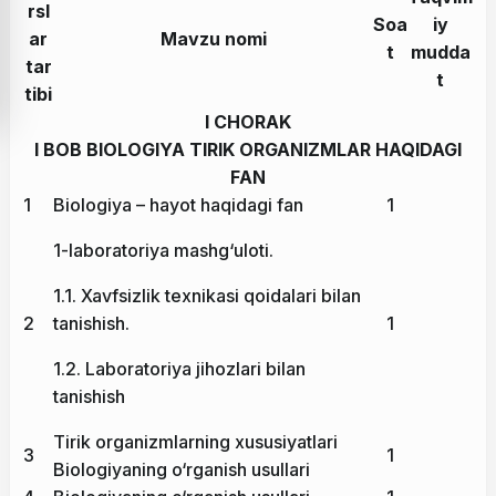
rsl
Soa
iy
ar
Mavzu nomi
t
mudda
tar
t
tibi
I CHORAK
I BOB BIOLOGIYA TIRIK ORGANIZMLAR HAQIDAGI
FAN
1
Biologiya – hayot haqidagi fan
1
1-laboratoriya mashg‘uloti.
1.1. Xavfsizlik texnikasi qoidalari bilan
2
tanishish.
1
1.2. Laboratoriya jihozlari bilan
tanishish
Tirik organizmlarning xususiyatlari
3
1
Biologiyaning o‘rganish usullari