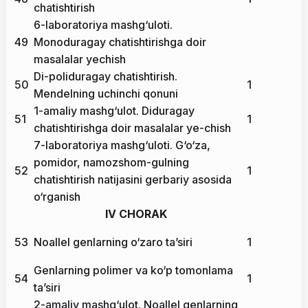
chatishtirish
6-laboratoriya mashg‘uloti.
49
Monoduragay chatishtirishga doir
masalalar yechish
Di-poliduragay chatishtirish.
50
1
Mendelning uchinchi qonuni
1-amaliy mashg‘ulot. Diduragay
51
1
chatishtirishga doir masalalar ye-chish
7-laboratoriya mashg‘uloti. G‘o‘za,
pomidor, namozshom-gulning
52
1
chatishtirish natijasini gerbariy asosida
o‘rganish
IV CHORAK
53
Noallel genlarning o‘zaro ta’siri
1
Genlarning polimer va ko‘p tomonlama
54
1
ta’siri
2-amaliy mashg‘ulot. Noallel genlarning