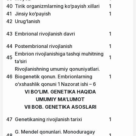
40
Tirik organizmlarning ko‘payish xillari
1
41
Jinsiy ko‘payish
1
42
Urug‘lanish
43
Embrional rivojlanish davri
1
44
Postembrional rivojlanish
1
Embrion rivojlanishiga tashqi muhitning
45
1
ta’siri
Rivojlanishning umumiy qonuniyatlari.
46
Biogenetik qonun. Embrionlarning
1
o‘xshashlik qonuni 1 Nazorat ishi – 6
VI BO‘LIM. GENETIKA HAQIDA
UMUMIY MA’LUMOT
VII BOB. GENETIKA ASOSLARI
47
Genetikaning rivojlanish tarixi
1
G. Mendel qonunlari. Monoduragay
48
1