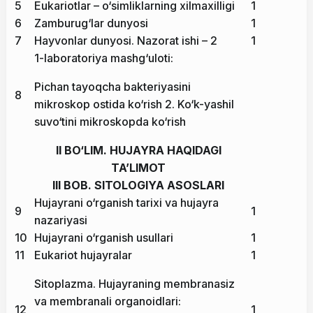
5
Eukariotlar – o‘simliklarning xilmaxilligi
1
6
Zamburug‘lar dunyosi
1
7
Hayvonlar dunyosi. Nazorat ishi – 2
1
1-laboratoriya mashg‘uloti:
Pichan tayoqcha bakteriyasini
8
mikroskop ostida ko‘rish 2. Ko‘k-yashil
suvo‘tini mikroskopda ko‘rish
II BO‘LIM. HUJAYRA HAQIDAGI
TA’LIMOT
III BOB. SITOLOGIYA ASOSLARI
Hujayrani o‘rganish tarixi va hujayra
9
1
nazariyasi
10
Hujayrani o‘rganish usullari
1
11
Eukariot hujayralar
1
Sitoplazma. Hujayraning membranasiz
va membranali organoidlari:
12
1