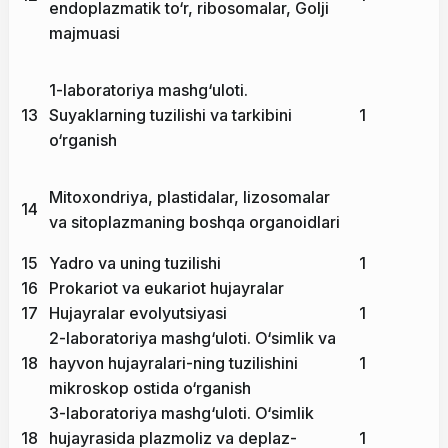
endoplazmatik to‘r, ribosomalar, Golji
majmuasi
1-laboratoriya mashg‘uloti.
13
Suyaklarning tuzilishi va tarkibini
1
o‘rganish
Mitoxondriya, plastidalar, lizosomalar
14
va sitoplazmaning boshqa organoidlari
15
Yadro va uning tuzilishi
1
16
Prokariot va eukariot hujayralar
17
Hujayralar evolyutsiyasi
1
2-laboratoriya mashg‘uloti. O‘simlik va
18
hayvon hujayralari-ning tuzilishini
1
mikroskop ostida o‘rganish
3-laboratoriya mashg‘uloti. O‘simlik
18
hujayrasida plazmoliz va deplaz-
1