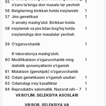
55
1
o‘zaro ta’siriga doir masala-lar yechish
56
Belgilarning birikkan holda irsiylanishi
1
57
Jins genetikasi
1
3-amaliy mashg‘ulot. Birikkan holda
58
irsiylanish va jins bilan bog‘liq holda
1
irsiylanishga doir masalalar yechish
59
O‘zgaruvchanlik
1
8-laboratoriya mashg‘uloti.
60
Modifikatsion o‘zgaruvchanlik-ning
1
statistik qonuniyatlarini o‘rganish
61
Mutatsion (genotipik) o‘zgaruvchanlik
62
Odam genetikasini o‘rganish usullari
1
63
Odamdagi irsiy kasalliklar
1
64
Reproduktiv salomatlik. Nazorat ishi – 7
1
VII BO‘LIM. SELEKSIYA ASOSLARI
VIII BOB. SELEKSIYA VA