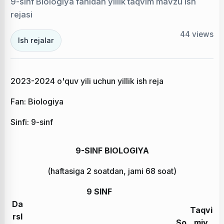
9-sinf Biologiya fanidan yillik taqvim mavzu ish
rejasi
44
views
Ish rejalar
2023-2024 o'quv yili uchun yillik ish reja
Fan: Biologiya
Sinfi: 9-sinf
9-SINF BIOLOGIYA
(haftasiga 2 soatdan, jami 68 soat)
9 SINF
Da
Taqvi
rsl
So
miy