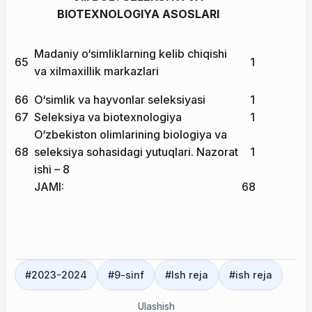
BIOTEXNOLOGIYA ASOSLARI
Madaniy o‘simliklarning kelib chiqishi
65
1
va xilmaxillik markazlari
66
O‘simlik va hayvonlar seleksiyasi
1
67
Seleksiya va biotexnologiya
1
O‘zbekiston olimlarining biologiya va
68
seleksiya sohasidagi yutuqlari. Nazorat
1
ishi – 8
JAMI:
68
#
2023-2024
#
9-sinf
#
Ish reja
#
ish reja
Ulashish