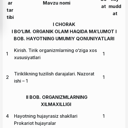
ar
Mavzu nomi
at
mudd
tar
at
tibi
I CHORAK
I BO‘LIM. ORGANIK OLAM HAQIDA MA’LUMOT I
BOB. HAYOTNING UMUMIY QONUNIYATLARI
Kirish. Tirik organizmlarning o‘ziga xos
1
1
xususiyatlari
Tiriklikning tuzilish darajalari. Nazorat
2
1
ishi – 1
II BOB. ORGANIZMLARNING
XILMAXILLIGI
4
Hayotning hujayrasiz shakllari
1
Prokariot hujayralar