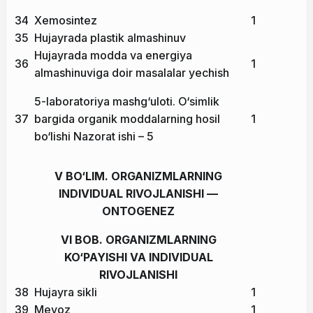
34
Xemosintez
1
35
Hujayrada plastik almashinuv
Hujayrada modda va energiya
36
1
almashinuviga doir masalalar yechish
5-laboratoriya mashg‘uloti. O‘simlik
37
bargida organik moddalarning hosil
1
bo‘lishi
Nazorat ishi – 5
V BO‘LIM. ORGANIZMLARNING
INDIVIDUAL RIVOJLANISHI —
ONTOGENEZ
VI BOB. ORGANIZMLARNING
KO‘PAYISHI VA INDIVIDUAL
RIVOJLANISHI
38
Hujayra sikli
1
39
Meyoz
1