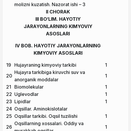
molizni kuzatish. Nazorat ishi – 3
II CHORAK
III BO‘LIM. HAYOTIY
JARAYONLARNING KIMYOVIY
ASOSLARI
IV BOB. HAYOTIY JARAYONLARNING
KIMYOVIY ASOSLARI
19
Hujayraning kimyoviy tarkibi
1
Hujayra tarkibiga kiruvchi suv va
20
1
anorganik moddalar
21
Biomolekular
1
22
Uglevodlar
1
23
Lipidlar
1
24
Oqsillar. Aminokislotalar
25
Oqsillar tarkibi. Oqsil tuzilishi
1
Oqsillarning xossalari. Oddiy va
26
1
murakkab oqsillar