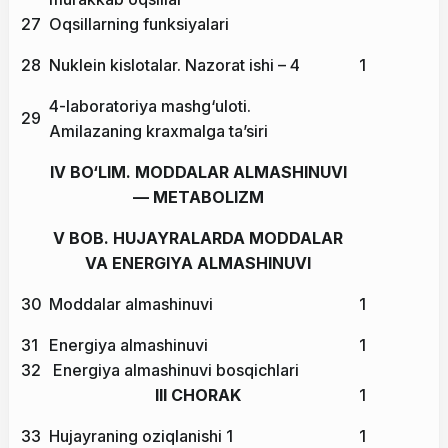
27
Oqsillarning funksiyalari
28
Nuklein kislotalar. Nazorat ishi – 4
1
4-laboratoriya mashg‘uloti.
29
Amilazaning kraxmalga ta’siri
IV BO‘LIM. MODDALAR ALMASHINUVI
— METABOLIZM
V BOB. HUJAYRALARDA MODDALAR
VA ENERGIYA ALMASHINUVI
30
Moddalar almashinuvi
1
31
Energiya almashinuvi
1
32
Energiya almashinuvi bosqichlari
III CHORAK
1
33
Hujayraning oziqlanishi 1
1