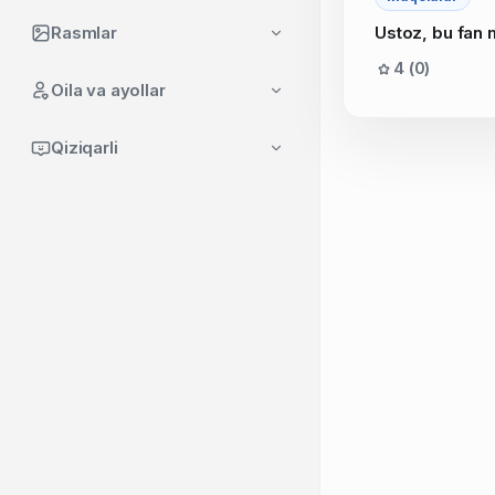
Rasmlar
Ustoz, bu fan
4 (0)
Oila va ayollar
Qiziqarli