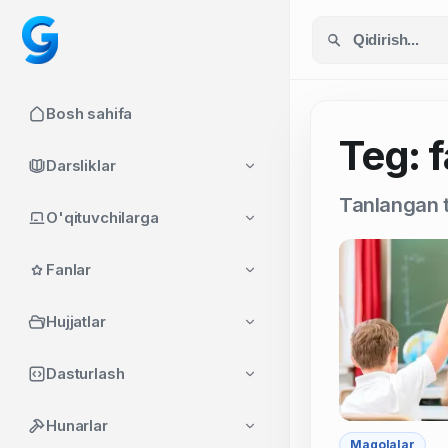
Bosh sahifa
Teg: 
Darsliklar
Tanlangan t
O'qituvchilarga
Fanlar
Hujjatlar
Dasturlash
Hunarlar
Maqolalar