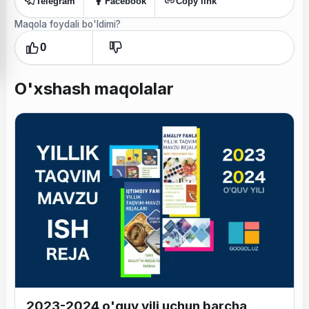
Telegram
Facebook
Copy link
Maqola foydali bo'ldimi?
0
O'xshash maqolalar
2023-2024 o'quv yili uchun barcha