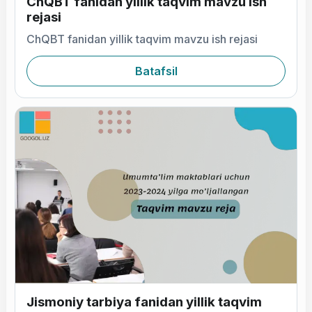
ChQBT fanidan yillik taqvim mavzu ish
rejasi
ChQBT fanidan yillik taqvim mavzu ish rejasi
Batafsil
Jismoniy tarbiya fanidan yillik taqvim