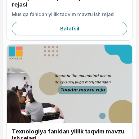
rejasi
Musiqa fanidan yillik taqvim mavzu ish rejasi
Batafsil
Texnologiya fanidan yillik taqvim mavzu
ish rejasi