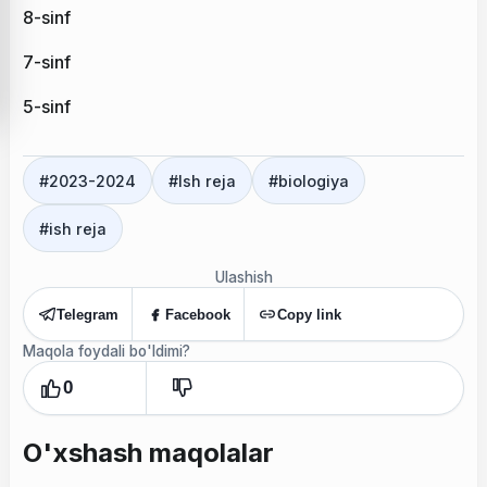
8-sinf
7-sinf
5-sinf
#
2023-2024
#
Ish reja
#
biologiya
#
ish reja
Ulashish
Telegram
Facebook
Copy link
Maqola foydali bo'ldimi?
0
O'xshash maqolalar