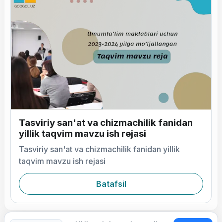
Tasviriy san'at va chizmachilik fanidan
yillik taqvim mavzu ish rejasi
Tasviriy san'at va chizmachilik fanidan yillik
taqvim mavzu ish rejasi
Batafsil