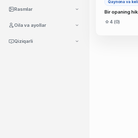
Qaynona va kel
Rasmlar
Bir opaning hi
4 (0)
Oila va ayollar
Qiziqarli