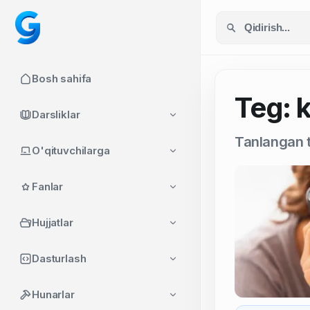
Bosh sahifa
Teg: k
Darsliklar
Tanlangan t
O'qituvchilarga
Fanlar
Hujjatlar
Dasturlash
Hunarlar